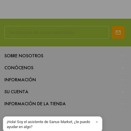

SOBRE NOSOTROS

CONÓCENOS

INFORMACIÓN

SU CUENTA

INFORMACIÓN DE LA TIENDA
¡Hola! Soy el asistente de Sanus Market, ¿te puedo
ayudar en algo?