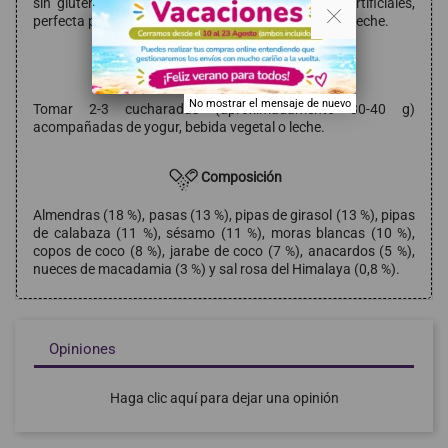
. .
sin gluten, sin azúcares añadidos y sin aditivos artificiales,
perfecta para combinar con yogur, bebida vegetal o leche.
Modo de empleo
No mostrar el mensaje de nuevo
Tomar 2-3 cucharadas (aproximadamente 30-40 g)
acompañadas de yogur, bebida vegetal o leche.
Composición
Almendras (18 %), pasas (13 %), pipas de girasol (13 %), pipas
de calabaza (11 %), sésamo (11 %), moras blancas (10 %),
copos de coco (8 %), jarabe de coco (7 %), anacardos (5 %),
nueces de macadamia (3 %) y sal rosa del Himalaya (0,8 %).
Opiniones
Haga clic aquí para dejar una opinión