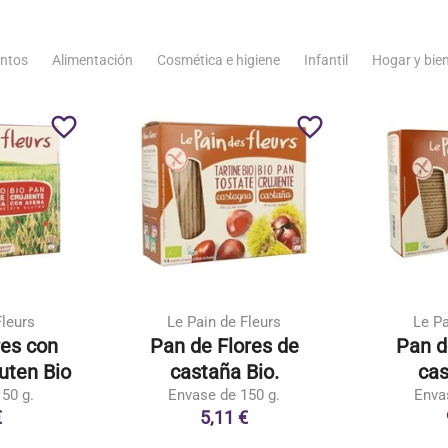
ntos
Alimentación
Cosmética e higiene
Infantil
Hogar y bie
favorite_border
favorite_border
Fleurs
Le Pain de Fleurs
Le Pa
res con
Pan de Flores de
Pan d
uten Bio
castaña Bio.
cas
50 g.
Envase de 150 g.
Enva
€
5,11 €