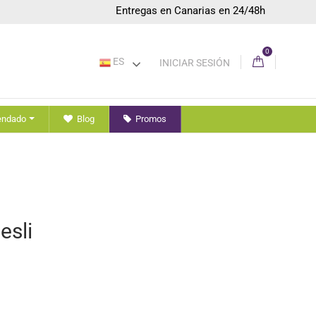
Entregas en Canarias en 24/48h
0
ES
INICIAR SESIÓN
endado
Blog
Promos
esli