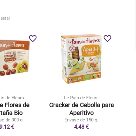
nestar
favorite_border
favorite_border
in de Fleurs
Le Pain de Fleurs
e Flores de
Cracker de Cebolla para
Pan 
taña Bio
Aperitivo
se de 300 g.
Envase de 150 g.
9,12 €
4,43 €