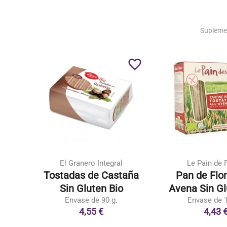
Supleme
favorite_border
favorite_border
El Granero Integral
Le Pain de 
Tostadas de Castaña
Pan de Flo
ógico
Sin Gluten Bio
Avena Sin Gl
Envase de 90 g.
Envase de 1
4,55 €
4,43 