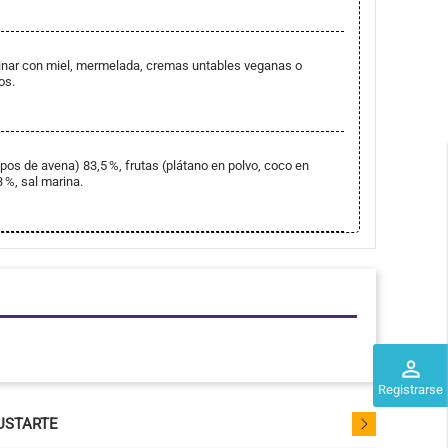
nar con miel, mermelada, cremas untables veganas o
os.
opos de avena) 83,5 %, frutas (plátano en polvo, coco en
3 %, sal marina.
perm_identity
Registrarse
USTARTE