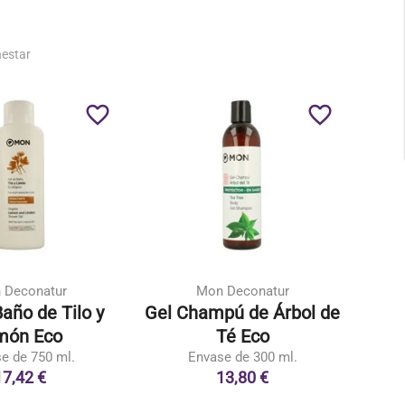
nestar
favorite_border
favorite_border
 Deconatur
Mon Deconatur
año de Tilo y
Gel Champú de Árbol de
món Eco
Té Eco
Mar
e de 750 ml.
Envase de 300 ml.
17,42 €
13,80 €