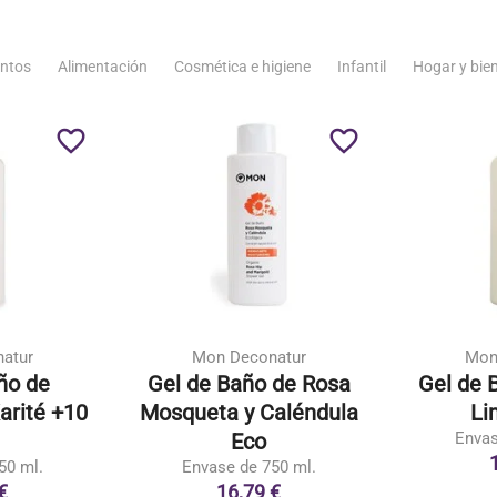
ntos
Alimentación
Cosmética e higiene
Infantil
Hogar y bie
favorite_border
favorite_border
atur
Mon Deconatur
Mon
ño de
Gel de Baño de Rosa
Gel de B
arité +10
Mosqueta y Caléndula
Li
Eco
Envas
50 ml.
Envase de 750 ml.
€
16,79 €