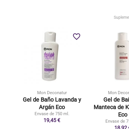
Supleme
favorite_border
favorite_border
Mon Deconatur
Mon Decon
Eco
Gel de Baño Lavanda y
Gel de Ba
Argán Eco
Manteca de K
Envase de 750 ml.
Eco
19,45 €
Envase de 7
18,92 