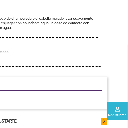
 poco de champu sobre el cabello mojado,lavar suavemente
, enjuagar con abundante agua En caso de contacto con
te agua.
e coco
perm_identity
Registrarse
USTARTE