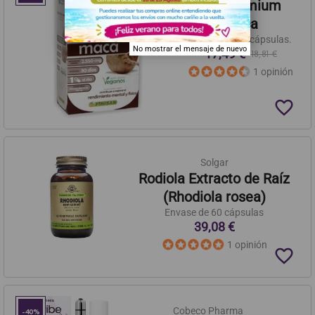
Fitopremium
Maca
Envase de 30 cápsulas.
No mostrar el mensaje de nuevo
17,49 €
18,81 €
1 opinión
favorite_border
Solgar
Rodiola Extracto de Raíz
(Rhodiola rosea)
Envase de 60 cápsulas
39,08 €
1 opinión
favorite_border
Cobeco Pharma
-40%