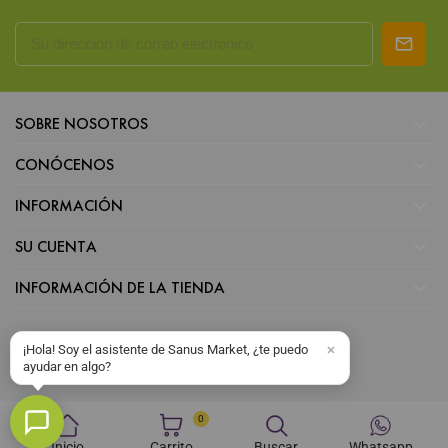

SOBRE NOSOTROS

CONÓCENOS

INFORMACIÓN

SU CUENTA

INFORMACIÓN DE LA TIENDA
¡Hola! Soy el asistente de Sanus Market, ¿te puedo
ayudar en algo?
0
Inicio
Carrito
Buscar
Whatsapp