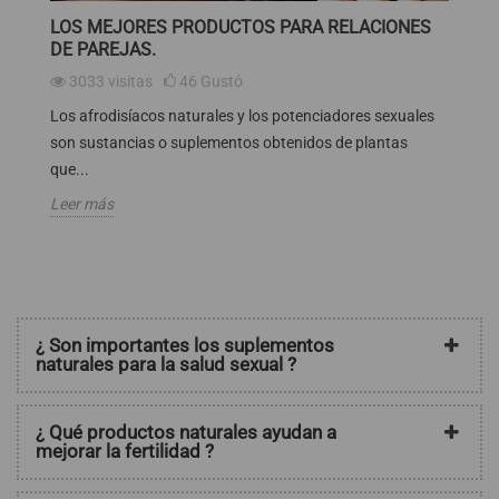
LOS MEJORES PRODUCTOS PARA RELACIONES
P
DE PAREJAS.
3033
visitas
46
Gustó
El
Los afrodisíacos naturales y los potenciadores sexuales
ge
son sustancias o suplementos obtenidos de plantas
de
que...
Le
Leer más
¿ Son importantes los suplementos
naturales para la salud sexual ?
¿ Qué productos naturales ayudan a
mejorar la fertilidad ?