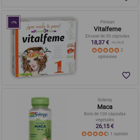
Pinisan
-7%
Vitalfeme
Envase de 30 cápsulas
18,37 €
19,76 €
2
opiniones
favorite_border
Solaray
Maca
Bote de 100 cápsulas
vegetales
26,15 €
1 opinión