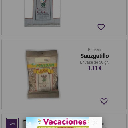
favorite_border
Pinisan
Sauzgatillo
Envase de 50 gr.
1,11 €
favorite_border
. .
Pinisan
-7%