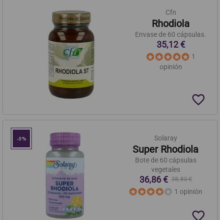
Cfn
Rhodiola
Envase de 60 cápsulas.
35,12 €
1
opinión
favorite_border
Solaray
-5%
Super Rhodiola
Bote de 60 cápsulas
vegetales
36,86 €
38,80 €
1 opinión
favorite_border