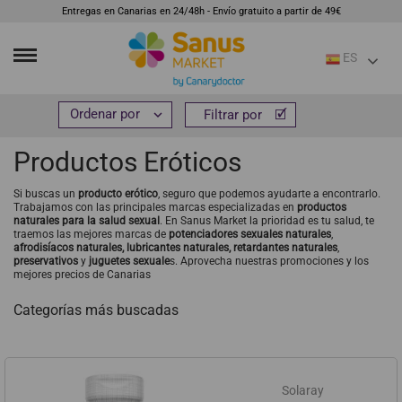
Entregas en Canarias en 24/48h - Envío gratuito a partir de 49€
ES
Inicio
R
Productos Eróticos


Filtrar por
Filtrar por
Productos Eróticos
Si buscas un
producto erótico
, seguro que podemos ayudarte a encontrarlo.
Trabajamos con las principales marcas especializadas en
productos
naturales para la salud sexual
. En Sanus Market la prioridad es tu salud, te
traemos las mejores marcas de
potenciadores sexuales naturales
,
afrodisíacos naturales, lubricantes naturales, retardantes naturales
,
preservativos
y
juguetes sexuale
s. Aprovecha nuestras promociones y los
mejores precios de Canarias
Categorías más buscadas
Solaray