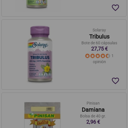
favorite_border
Solaray
Tribulus
Bote de 60 cápsulas
27,75 €
1
opinión
favorite_border
Pinisan
Damiana
Bolsa de 40 gr.
2,96 €