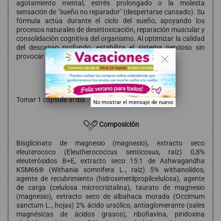
agotamiento mental, estrés prolongado o la molesta
sensación de "sueño no reparador" (despertarse cansado). Su
fórmula actúa durante el ciclo del sueño, apoyando los
procesos naturales de desintoxicación, reparación muscular y
consolidación cognitiva del organismo. Al optimizar la calidad
del descanso profundo, estabiliza el sistema nervioso sin
. .
provocar efectos sedantes ni adicción.
Modo de empleo
Tomar 1 cápsula al día.
No mostrar el mensaje de nuevo
Composición
Bisglicinato de magnesio (magnesio), extracto seco
eleuterococo (Eleutherococcus senticosus, raíz) 0,8%
eleuterósidos B+E, extracto seco 15:1 de Ashwagandha
KSM66® (Withania somnifera L., raíz) 5% withanolidos,
agente de recubrimiento (hidroximetilpropilcelulosa), agente
de carga (celulosa microcristalina), taurato de magnesio
(magnesio), extracto seco de albahaca morada (Occimum
sanctum L., hojas) 2% ácido ursólico, antiaglomerante (sales
magnésicas de ácidos grasos), ribofiavina, piridoxina