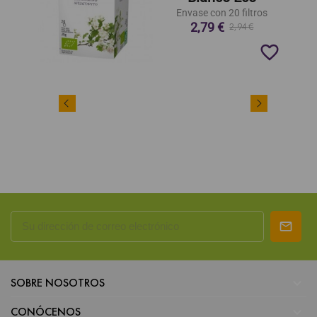
Envase con 20 filtros
2,79 €
2,94 €
favorite_border

SOBRE NOSOTROS

CONÓCENOS