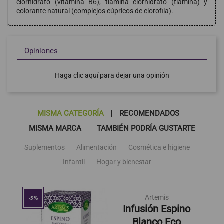
clorhidrato (vitamina B6), tiamina clorhidrato (tiamina) y
colorante natural (complejos cúpricos de clorofila).
Opiniones
Haga clic aquí para dejar una opinión
MISMA CATEGORÍA
RECOMENDADOS
MISMA MARCA
TAMBIÉN PODRÍA GUSTARTE
Suplementos
Alimentación
Cosmética e higiene
Infantil
Hogar y bienestar
Artemis
-5%
Infusión Espino
Blanco Eco