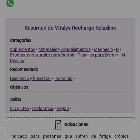
Resumen de Vitalys Recharge Relaxline
Categorías
Suplementos
-
Minerales y oligoelementos
-
Magnesio
-
R
-
Productos Naturales para Dormir
-
Pastillas para Dormir
-
M
-
Pinisan
-
Recomendado
Descanso y bienestar
-
Insomnio
-
Objetivos
Sellos
Sin gluten
-
Sin lactosa
-
Vegan
-
Indicaciones
Indicado para personas que sufren de fatiga crónica,