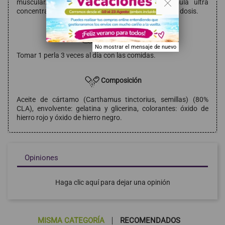
muscular. Tiene un efecto anticatabólico. Fórmula ultra
concentrada. Con 1000mg de aceite de cártamo por dosis.
Modo de empleo
No mostrar el mensaje de nuevo
Tomar 1 perla 3 veces al día con las comidas.
Composición
Aceite de cártamo (Carthamus tinctorius, semillas) (80%
CLA), envolvente: gelatina y glicerina, colorantes: óxido de
hierro rojo y óxido de hierro negro.
Opiniones
Haga clic aquí para dejar una opinión
MISMA CATEGORÍA
RECOMENDADOS