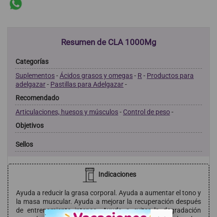
Resumen de CLA 1000Mg
Categorías
Suplementos
-
Ácidos grasos y omegas
-
R
-
Productos para
adelgazar
-
Pastillas para Adelgazar
-
Recomendado
Articulaciones, huesos y músculos
-
Control de peso
-
Objetivos
Sellos
Indicaciones
Ayuda a reducir la grasa corporal. Ayuda a aumentar el tono y
la masa muscular. Ayuda a mejorar la recuperación después
de entrenamiento intenso. Ayuda a evitar la degradación
. .