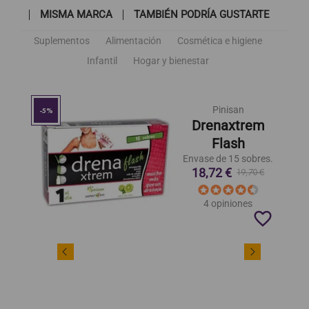
MISMA MARCA
TAMBIÉN PODRÍA GUSTARTE
Suplementos
Alimentación
Cosmética e higiene
Infantil
Hogar y bienestar
Pinisan
-5%
Drenaxtrem
Flash
Envase de 15 sobres.
18,72 €
19,70 €
4 opiniones
favorite_border