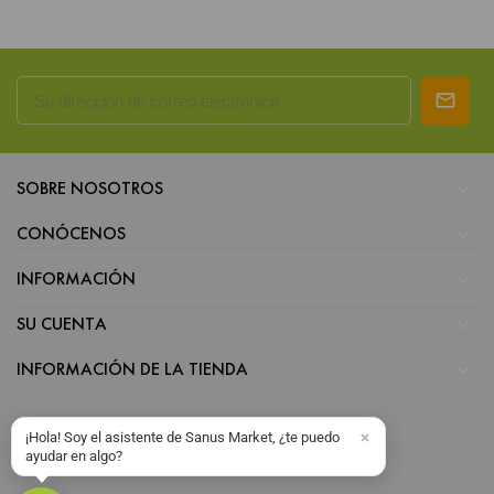

SOBRE NOSOTROS

CONÓCENOS

INFORMACIÓN

SU CUENTA

INFORMACIÓN DE LA TIENDA
¡Hola! Soy el asistente de Sanus Market, ¿te puedo
ayudar en algo?