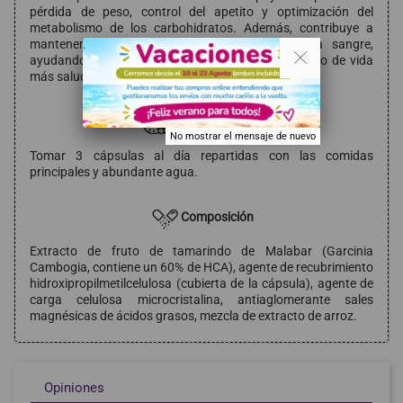
pérdida de peso, control del apetito y optimización del
metabolismo de los carbohidratos. Además, contribuye a
mantener estables los niveles de azúcar en la sangre,
. .
ayudando a evitar los antojos y facilitando un estilo de vida
más saludable y equilibrado.
Modo de empleo
No mostrar el mensaje de nuevo
Tomar 3 cápsulas al día repartidas con las comidas
principales y abundante agua.
Composición
Extracto de fruto de tamarindo de Malabar (Garcinia
Cambogia, contiene un 60% de HCA), agente de recubrimiento
hidroxipropilmetilcelulosa (cubierta de la cápsula), agente de
carga celulosa microcristalina, antiaglomerante sales
magnésicas de ácidos grasos, mezcla de extracto de arroz.
Opiniones