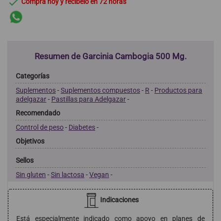

Compra hoy y recíbelo en 72 horas
Resumen de Garcinia Cambogia 500 Mg.
Categorías
Suplementos
-
Suplementos compuestos
-
R
-
Productos para
adelgazar
-
Pastillas para Adelgazar
-
Recomendado
Control de peso
-
Diabetes
-
Objetivos
Sellos
Sin gluten
-
Sin lactosa
-
Vegan
-
Indicaciones
Está especialmente indicado como apoyo en planes de