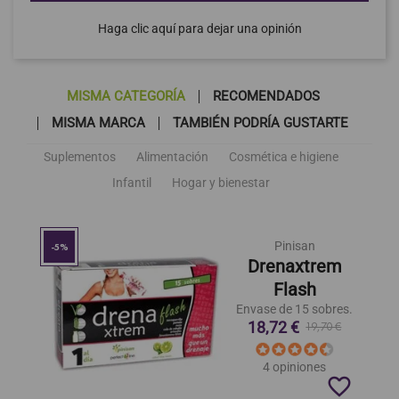
Haga clic aquí para dejar una opinión
MISMA CATEGORÍA
RECOMENDADOS
MISMA MARCA
TAMBIÉN PODRÍA GUSTARTE
Suplementos
Alimentación
Cosmética e higiene
Infantil
Hogar y bienestar
Pinisan
-5%
Drenaxtrem
Flash
Envase de 15 sobres.
18,72 €
19,70 €
4 opiniones
favorite_border