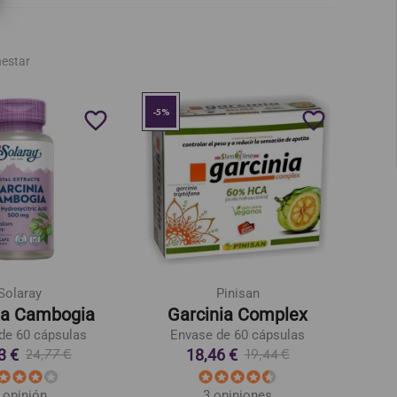
nestar
-5%
-5%
favorite_border
favorite_border
Solaray
Pinisan
ia Cambogia
Garcinia Complex
de 60 cápsulas
Envase de 60 cápsulas
E
3 €
18,46 €
24,77 €
19,44 €
 opinión
3 opiniones