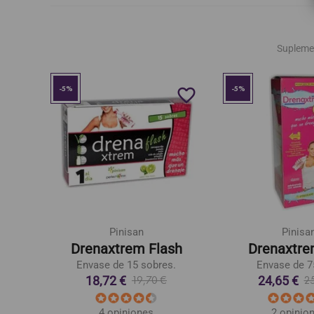
Supleme
-5%
-5%
favorite_border
favorite_border
Pinisan
Pinisa
Drenaxtrem Flash
Drenaxtre
s.
Envase de 15 sobres.
Envase de 7
18,72 €
24,65 €
19,70 €
2
4 opiniones
2 opinio