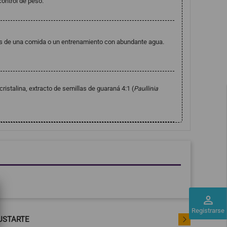
ontrol de peso.
es de una comida o un entrenamiento con abundante agua.
ristalina, extracto de semillas de guaraná 4:1 (
Paullinia
perm_identity
Registrarse
USTARTE