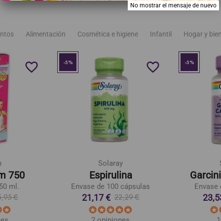
No mostrar el mensaje de nuevo
ntos
Alimentación
Cosmética e higiene
Infantil
Hogar y bie
-5%
-5%
favorite_border
favorite_border
n
Solaray
m 750
Espirulina
Garcin
50 ml.
Envase de 100 cápsulas
Envase 
21,17 €
23,5
5,95 €
22,29 €
nes
2 opiniones
1