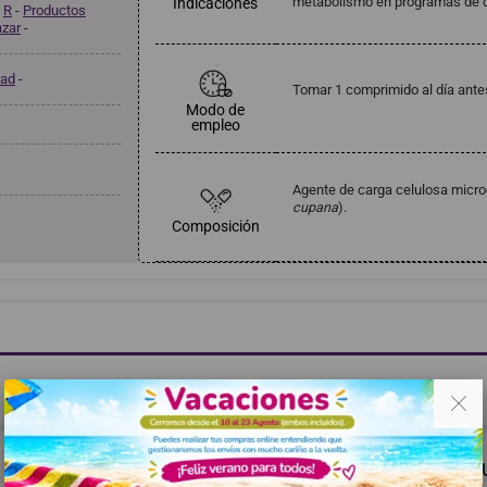
metabolismo en programas de c
Indicaciones
-
R
-
Productos
azar
-
dad
-
Tomar 1 comprimido al día ant
Modo de
empleo
Agente de carga celulosa microc
cupana
).
Composición
Haga clic aquí para dejar una opinión
. .
RECOMENDADOS
MISMA MARCA
TAMBIÉN PODRÍA G