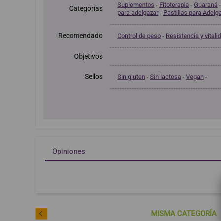
Suplementos
-
Fitoterapia
-
Guaraná
Categorías
para adelgazar
-
Pastillas para Adelg
Recomendado
Control de peso
-
Resistencia y vitali
Objetivos
Sellos
Sin gluten
-
Sin lactosa
-
Vegan
-
Opiniones
MISMA CATEGORÍA