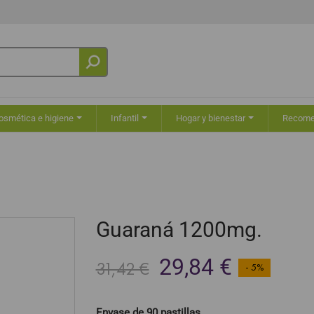
osmética e higiene
Infantil
Hogar y bienestar
Recom
Guaraná 1200mg.
29,84 €
31,42 €
- 5%
Envase de 90 pastillas