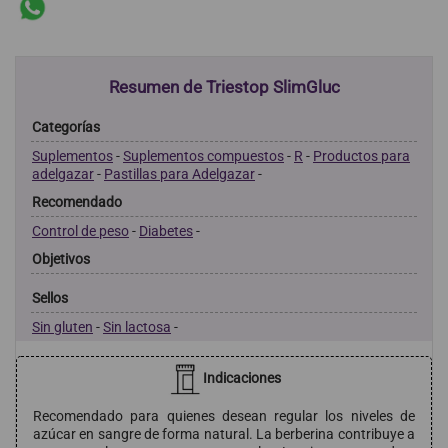
Resumen de Triestop SlimGluc
Categorías
Suplementos
-
Suplementos compuestos
-
R
-
Productos para
adelgazar
-
Pastillas para Adelgazar
-
Recomendado
Control de peso
-
Diabetes
-
Objetivos
Sellos
Sin gluten
-
Sin lactosa
-
Indicaciones
Recomendado para quienes desean regular los niveles de
azúcar en sangre de forma natural. La berberina contribuye a