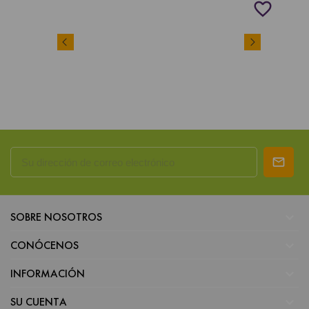
favorite_border

SOBRE NOSOTROS

CONÓCENOS

INFORMACIÓN

SU CUENTA