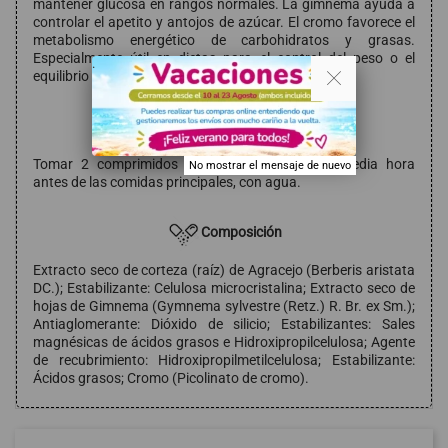
mantener glucosa en rangos normales. La gimnema ayuda a
controlar el apetito y antojos de azúcar. El cromo favorece el
metabolismo energético de carbohidratos y grasas.
Especialmente útil en dietas para el control del peso o el
. .
equilibrio glucémico.
Modo de empleo
Tomar 2 comprimidos al día, preferiblemente media hora
No mostrar el mensaje de nuevo
antes de las comidas principales, con agua.
Composición
Extracto seco de corteza (raíz) de Agracejo (Berberis aristata
DC.); Estabilizante: Celulosa microcristalina; Extracto seco de
hojas de Gimnema (Gymnema sylvestre (Retz.) R. Br. ex Sm.);
Antiaglomerante: Dióxido de silicio; Estabilizantes: Sales
magnésicas de ácidos grasos e Hidroxipropilcelulosa; Agente
de recubrimiento: Hidroxipropilmetilcelulosa; Estabilizante:
Ácidos grasos; Cromo (Picolinato de cromo).