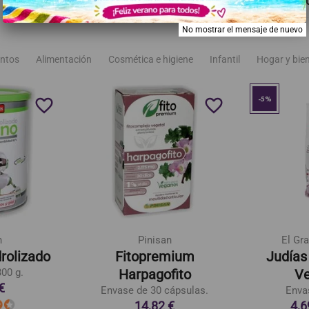
RECOMENDADOS
MISMA MARCA
TAMBIÉN PODRÍA G
No mostrar el mensaje de nuevo
ntos
Alimentación
Cosmética e higiene
Infantil
Hogar y bie
-5%
favorite_border
favorite_border
n
Pinisan
El Gra
rolizado
Fitopremium
Judías
00 g.
Harpagofito
Ve
€
Envase de 30 cápsulas.
Enva
14,82 €
4,6