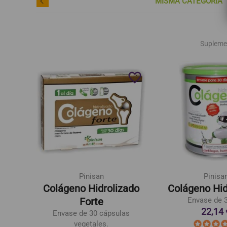
MISMA CATEGORÍA
Supleme
favorite_border
favorite_border
Pinisan
Pinisa
co
Colágeno Hidrolizado
Colágeno Hid
Forte
Envase de 3
22,14 
Envase de 30 cápsulas
vegetales.