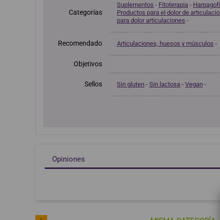
Suplementos
-
Fitoterapia
-
Harpagofi
Categorías
Productos para el dolor de articulaci
para dolor articulaciones
-
Recomendado
Articulaciones, huesos y músculos
-
Objetivos
Sellos
Sin gluten
-
Sin lactosa
-
Vegan
-
Opiniones