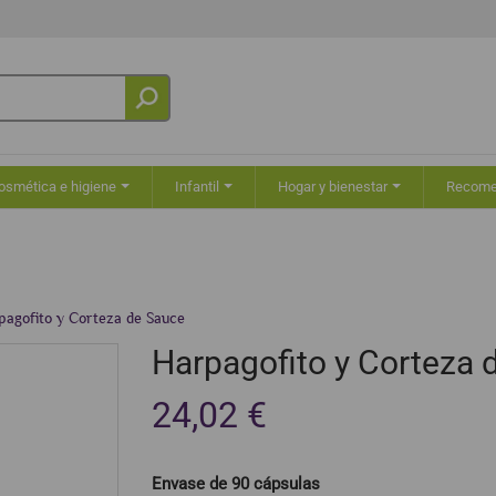
osmética e higiene
Infantil
Hogar y bienestar
Recom
pagofito y Corteza de Sauce
Harpagofito y Corteza 
24,02 €
Envase de 90 cápsulas