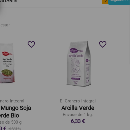
USTARTE
nestar
favorite_border
favorite_border
nero Integral
El Granero Integral
 Mungo Soja
Arcilla Verde
Cola
rde Bio
Envase de 1 kg.
6,33 €
se de 500 g.
9 €
4,93 €