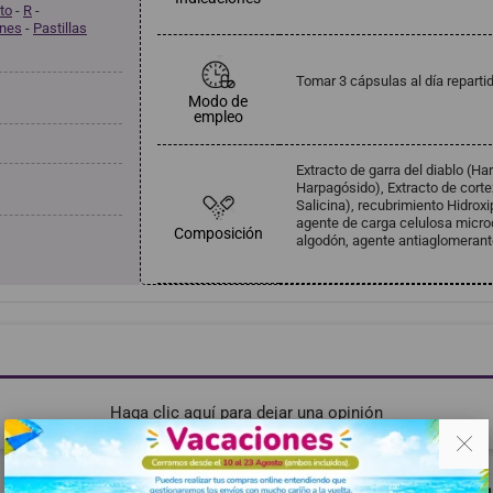
to
-
R
-
ones
-
Pastillas
Tomar 3 cápsulas al día repart
Modo de
empleo
Extracto de garra del diablo (
Harpagósido), Extracto de corte
Salicina), recubrimiento Hidroxi
agente de carga celulosa microc
Composición
algodón, agente antiaglomerante
Haga clic aquí para dejar una opinión
. .