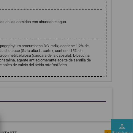
idas en las comidas con abundante agua.
Harpagophytum procumbens DC. radix, contiene 1,2% de
za de sauce (Salix alba L. cortex, contiene 15% de
propilmetilcelulosa (cáscara de la cápsula), L-Leucina,
ristalina, agente antiaglomerante aceite de semilla de
 sales de calcio del ácido ortofosfórico
perm_identity
Registrarse