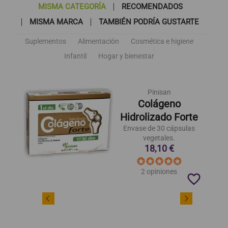
MISMA CATEGORÍA
RECOMENDADOS
MISMA MARCA
TAMBIÉN PODRÍA GUSTARTE
Suplementos
Alimentación
Cosmética e higiene
Infantil
Hogar y bienestar
Pinisan
Colágeno
Hidrolizado Forte
Envase de 30 cápsulas
vegetales.
18,10 €
2 opiniones
favorite_border