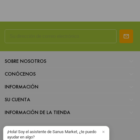

SOBRE NOSOTROS

CONÓCENOS

INFORMACIÓN

SU CUENTA

INFORMACIÓN DE LA TIENDA
¡Hola! Soy el asistente de Sanus Market, ¿te puedo
ayudar en algo?