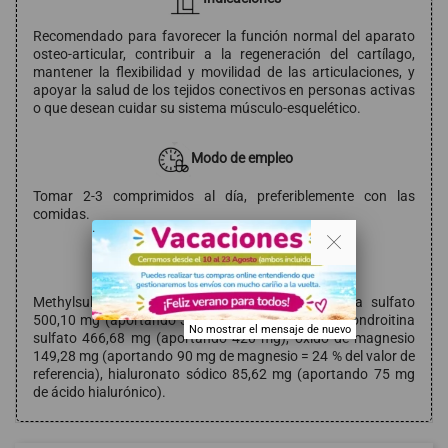
Recomendado para favorecer la función normal del aparato
osteo-articular, contribuir a la regeneración del cartílago,
mantener la flexibilidad y movilidad de las articulaciones, y
apoyar la salud de los tejidos conectivos en personas activas
o que desean cuidar su sistema músculo-esquelético.
Modo de empleo
Tomar 2-3 comprimidos al día, preferiblemente con las
comidas.
. .
Composición
Methylsulfonylmethane (MSM) 1,2 g, glucosamina sulfato
500,10 mg (aportando 300 mg de glucosamina), condroitina
No mostrar el mensaje de nuevo
sulfato 466,68 mg (aportando 420 mg), óxido de magnesio
149,28 mg (aportando 90 mg de magnesio = 24 % del valor de
referencia), hialuronato sódico 85,62 mg (aportando 75 mg
de ácido hialurónico).