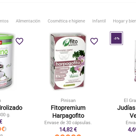
ntos
Alimentación
Cosmética e higiene
Infantil
Hogar y bie
-5%
favorite_border
favorite_border
n
Pinisan
El Gra
rolizado
Fitopremium
Judías
00 g.
Harpagofito
Ve
€
Envase de 30 cápsulas.
Enva
14,82 €
4,6
ón