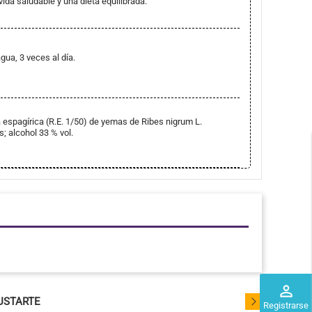
vida saludable y una dieta equilibrada.
ua, 3 veces al día.
a espagírica (R.E. 1/50) de yemas de Ribes nigrum L.
s; alcohol 33 % vol.
perm_identity
USTARTE
Registrarse