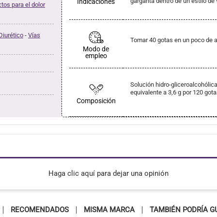
garganta dentro de un estilo de 
Indicaciones
tos para el dolor
Diurético
-
Vías
Tomar 40 gotas en un poco de ag
Modo de
empleo
Solución hidro-gliceroalcohólic
equivalente a 3,6 g por 120 gota
Composición
Haga clic aquí para dejar una opinión
RECOMENDADOS
MISMA MARCA
TAMBIÉN PODRÍA G