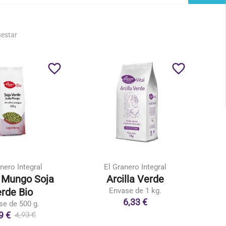
nestar
favorite_border
favorite_border
nero Integral
El Granero Integral
 Mungo Soja
Arcilla Verde
Cola
rde Bio
Envase de 1 kg.
6,33 €
se de 500 g.
9 €
4,93 €