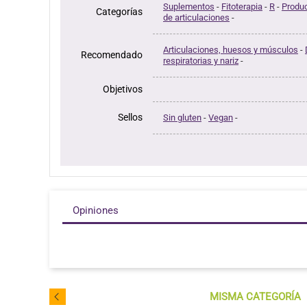
Suplementos
-
Fitoterapia
-
R
-
Produc
Categorías
de articulaciones
-
Articulaciones, huesos y músculos
-
Recomendado
respiratorias y nariz
-
Objetivos
Sellos
Sin gluten
-
Vegan
-
Opiniones
MISMA CATEGORÍA