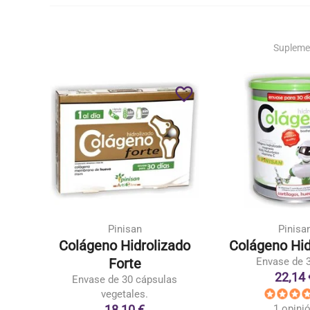
Supleme
favorite_border
favorite_border
Pinisan
Pinisa
co
Colágeno Hidrolizado
Colágeno Hid
Forte
Envase de 3
22,14 
Envase de 30 cápsulas
vegetales.
18,10 €
1 opini