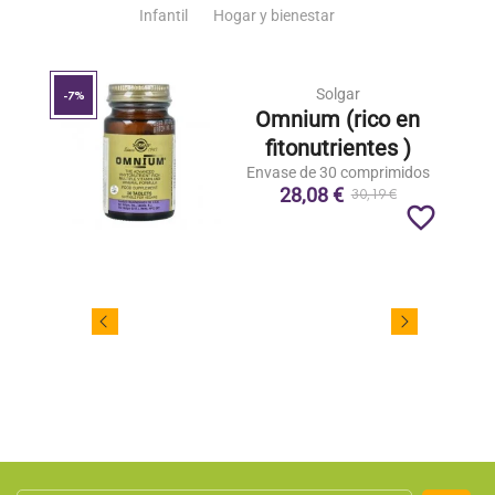
Infantil
Hogar y bienestar
Solgar
-7%
Omnium (rico en
fitonutrientes )
Envase de 30 comprimidos
28,08 €
30,19 €
favorite_border