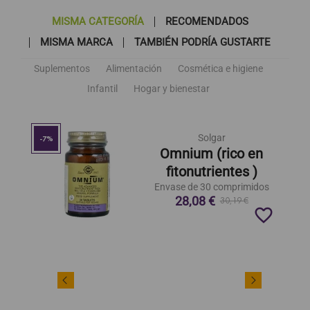
MISMA CATEGORÍA
RECOMENDADOS
MISMA MARCA
TAMBIÉN PODRÍA GUSTARTE
Suplementos
Alimentación
Cosmética e higiene
Infantil
Hogar y bienestar
Solgar
-7%
Omnium (rico en
fitonutrientes )
Envase de 30 comprimidos
28,08 €
30,19 €
favorite_border