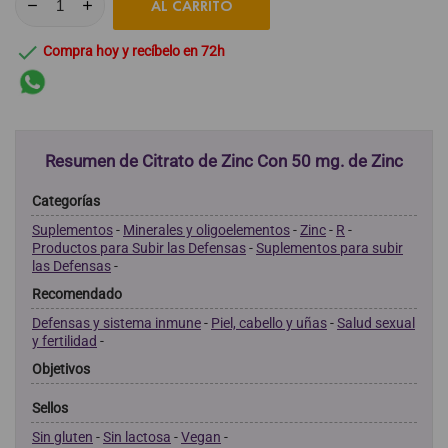
AL CARRITO

Compra hoy y recíbelo en 72h
Resumen de Citrato de Zinc Con 50 mg. de Zinc
Categorías
Suplementos
-
Minerales y oligoelementos
-
Zinc
-
R
-
Productos para Subir las Defensas
-
Suplementos para subir
las Defensas
-
Recomendado
Defensas y sistema inmune
-
Piel, cabello y uñas
-
Salud sexual
y fertilidad
-
Objetivos
Sellos
Sin gluten
-
Sin lactosa
-
Vegan
-