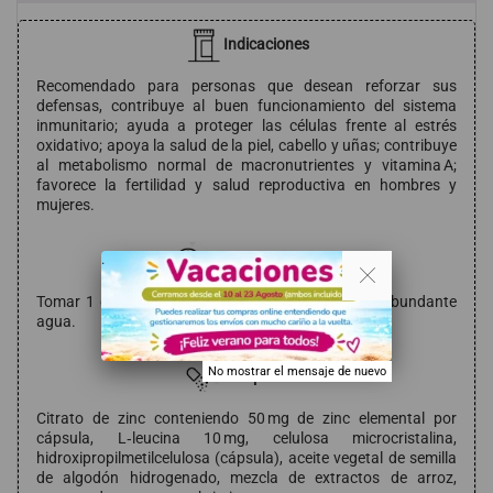
Indicaciones
Recomendado para personas que desean reforzar sus
defensas, contribuye al buen funcionamiento del sistema
inmunitario; ayuda a proteger las células frente al estrés
oxidativo; apoya la salud de la piel, cabello y uñas; contribuye
al metabolismo normal de macronutrientes y vitamina A;
favorece la fertilidad y salud reproductiva en hombres y
mujeres.
. .
Modo de empleo
Tomar 1 cápsula al día durante una comida con abundante
agua.
No mostrar el mensaje de nuevo
Composición
Citrato de zinc conteniendo 50 mg de zinc elemental por
cápsula, L‑leucina 10 mg, celulosa microcristalina,
hidroxipropilmetilcelulosa (cápsula), aceite vegetal de semilla
de algodón hidrogenado, mezcla de extractos de arroz,