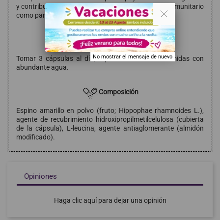
y contribuir al funcionamiento normal del sistema inmunitario
. .
como parte de una vida saludable.
Modo de empleo
No mostrar el mensaje de nuevo
Tomar 3 cápsulas al día, repartidas entre las comidas con
abundante agua.
Composición
Espino amarillo en polvo (fruto; Hippophae rhamnoides L.),
agente de recubrimiento hidroxipropilmetilcelulosa (cubierta
de la cápsula), L-leucina, agente antiaglomerante (almidón
modificado).
Opiniones
Haga clic aquí para dejar una opinión