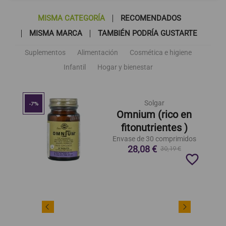
MISMA CATEGORÍA
RECOMENDADOS
MISMA MARCA
TAMBIÉN PODRÍA GUSTARTE
Suplementos
Alimentación
Cosmética e higiene
Infantil
Hogar y bienestar
Solgar
-7%
Omnium (rico en
fitonutrientes )
Envase de 30 comprimidos
28,08 €
30,19 €
favorite_border