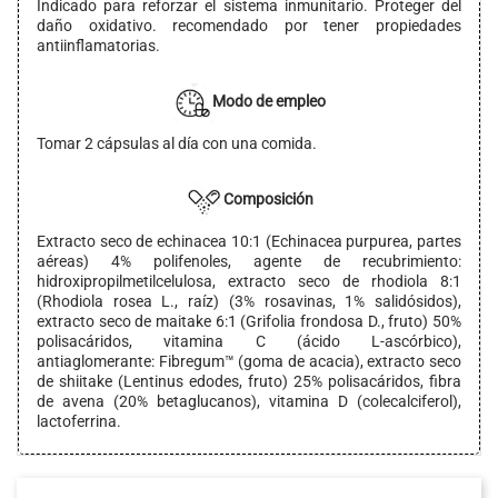
Indicado para reforzar el sistema inmunitario. Proteger del
daño oxidativo. recomendado por tener propiedades
antiinflamatorias.
Modo de empleo
Tomar 2 cápsulas al día con una comida.
Composición
Extracto seco de echinacea 10:1 (Echinacea purpurea, partes
aéreas) 4% polifenoles, agente de recubrimiento:
hidroxipropilmetilcelulosa, extracto seco de rhodiola 8:1
(Rhodiola rosea L., raíz) (3% rosavinas, 1% salidósidos),
extracto seco de maitake 6:1 (Grifolia frondosa D., fruto) 50%
polisacáridos, vitamina C (ácido L-ascórbico),
antiaglomerante: Fibregum™ (goma de acacia), extracto seco
de shiitake (Lentinus edodes, fruto) 25% polisacáridos, fibra
de avena (20% betaglucanos), vitamina D (colecalciferol),
lactoferrina.