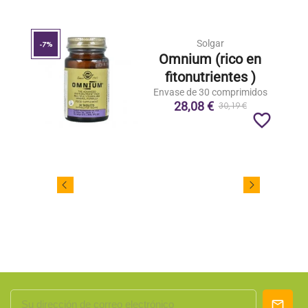
Solgar
-7%
Omnium (rico en
fitonutrientes )
Envase de 30 comprimidos
28,08 €
30,19 €
favorite_border