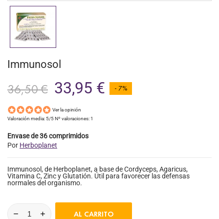
Immunosol
33,95 €
36,50 €
- 7%
Ver la opinión
Valoración media:
5
/5 Nº valoraciones:
1
Envase de 36 comprimidos
Por
Herboplanet
Immunosol, de Herboplanet, a base de Cordyceps, Agaricus,
Vitamina C, Zinc y Glutatión. Útil para favorecer las defensas
normales del organismo.
AL CARRITO