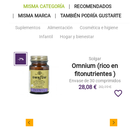
MISMA CATEGORÍA
RECOMENDADOS
MISMA MARCA
TAMBIÉN PODRÍA GUSTARTE
Suplementos
Alimentación
Cosmética e higiene
Infantil
Hogar y bienestar
Solgar
-7%
Omnium (rico en
fitonutrientes )
Envase de 30 comprimidos
28,08 €
30,19 €
favorite_border