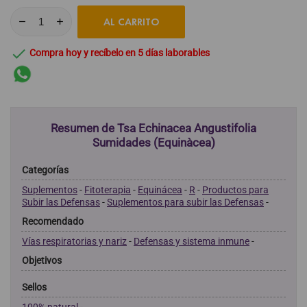
AL CARRITO

Compra hoy y recíbelo en 5 días laborables
Resumen de Tsa Echinacea Angustifolia
Sumidades (Equinàcea)
Categorías
Suplementos
-
Fitoterapia
-
Equinácea
-
R
-
Productos para
Subir las Defensas
-
Suplementos para subir las Defensas
-
Recomendado
Vías respiratorias y nariz
-
Defensas y sistema inmune
-
Objetivos
Sellos