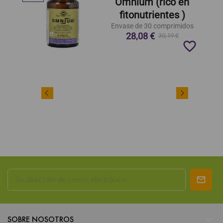
Omnium (rico en
fitonutrientes )
Envase de 30 comprimidos
28,08 €
30,19 €
favorite_border

SOBRE NOSOTROS