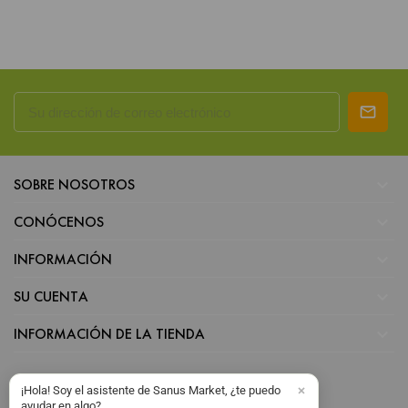

SOBRE NOSOTROS

CONÓCENOS

INFORMACIÓN

SU CUENTA

INFORMACIÓN DE LA TIENDA
¡Hola! Soy el asistente de Sanus Market, ¿te puedo
ayudar en algo?