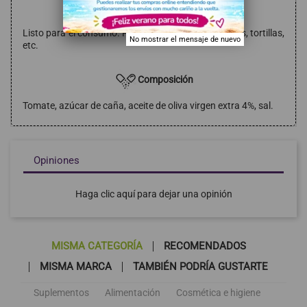
Modo de empleo
Listo para el consumo. Para acompañar con nachos, tortillas,
No mostrar el mensaje de nuevo
etc.
Composición
Tomate, azúcar de caña, aceite de oliva virgen extra 4%, sal.
Opiniones
Haga clic aquí para dejar una opinión
MISMA CATEGORÍA
RECOMENDADOS
MISMA MARCA
TAMBIÉN PODRÍA GUSTARTE
Suplementos
Alimentación
Cosmética e higiene