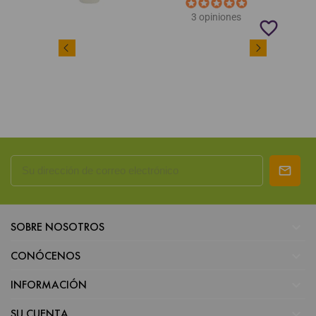
3 opiniones
favorite_border

SOBRE NOSOTROS

CONÓCENOS

INFORMACIÓN

SU CUENTA