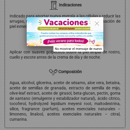
Indicaciones
Indicado para aportar nueva energía a las células y reducir las
. .
arrugas, reafirmandovisiblemente. Aporta una sensación de
piel inmediatamente más suave.
Modo de empleo
No mostrar el mensaje de nuevo
Aplicar con suaves golpecitos sobre la piel limpia de rostro,
cuello y escote antes de la crema de día y de noche.
Composición
Agua, alcohol, glicerina, aceite de sésamo, aloe vera, betaína,
aceite de semillas de granada, extracto de semilla de mijo,
olive-leaf extract, aceite de girasol, beta-glucan, pectin, goma
de xantano (emulgente y estabilizador natural), ácido cítrico,
tocoferol, hydrolyzed lepidium meyenii root, maltodextrina,
sílice, fragrance (parfum), aceites esenciales naturales –
limoneno, linalool, aceites esenciales naturales – citral,
cumarina.