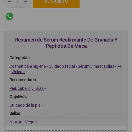
AL CARRITO
Resumen de Serum Reafirmante De Granada Y
Peptidos De Maca
Categorías
Cosmética e higiene
-
Cuidado facial
-
Sérum y mascarillas
-
M
-
Weleda
-
Recomendado
Piel, cabello y uñas
-
Objetivos
Cuidado de la piel
-
Sellos
Natrue
-
Vegan
-