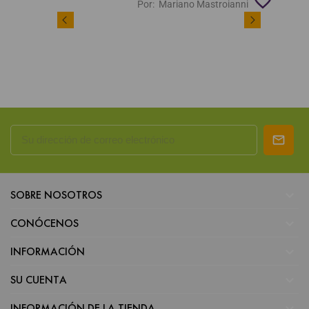
favorite_border
Por:
Mariano Mastroianni

SOBRE NOSOTROS

CONÓCENOS

INFORMACIÓN

SU CUENTA

INFORMACIÓN DE LA TIENDA