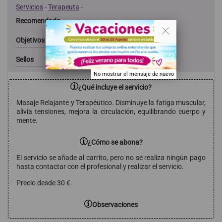
Servicios
-
Terapeuta
-
Recomendado
. .
Objetivos
Sellos
No mostrar el mensaje de nuevo
¿Qué incluye el servicio?
Masaje Relajante y Terapéutico. Disminuye la fatiga muscular,
alivia tensiones, mejora la circulación, equilibrando cuerpo y
mente.
¿Cómo se abona?
El servicio se añade al carrito, pero no se realiza ningún pago
hasta contactar con el profesional y realizar el servicio.
Precio desde 30 €.
Observaciones