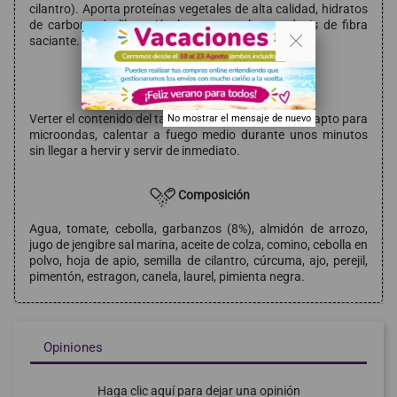
cilantro). Aporta proteínas vegetales de alta calidad, hidratos
de carbono de liberación lenta y una buena dosis de fibra
. .
saciante.
Modo de empleo
Verter el contenido del tarro en un cazo o recipiente apto para
No mostrar el mensaje de nuevo
microondas, calentar a fuego medio durante unos minutos
sin llegar a hervir y servir de inmediato.
Composición
Agua, tomate, cebolla, garbanzos (8%), almidón de arrozo,
jugo de jengibre sal marina, aceite de colza, comino, cebolla en
polvo, hoja de apio, semilla de cilantro, cúrcuma, ajo, perejil,
pimentón, estragon, canela, laurel, pimienta negra.
Opiniones
Haga clic aquí para dejar una opinión