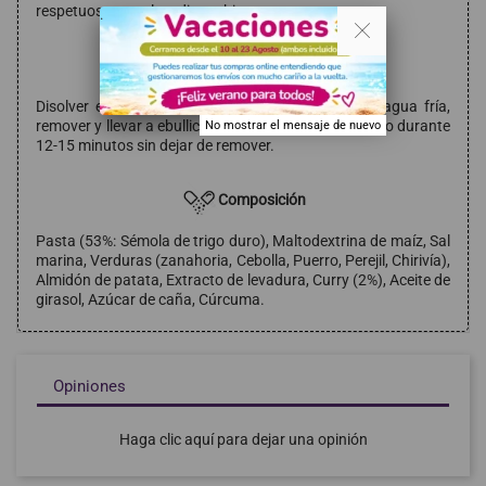
respetuosa con el medio ambiente.
. .
Modo de empleo
Disolver el contenido de un sobre en 500 ml de agua fría,
remover y llevar a ebullición. Mantener a fuego medio durante
No mostrar el mensaje de nuevo
12-15 minutos sin dejar de remover.
Composición
Pasta (53%: Sémola de trigo duro), Maltodextrina de maíz, Sal
marina, Verduras (zanahoria, Cebolla, Puerro, Perejil, Chirivía),
Almidón de patata, Extracto de levadura, Curry (2%), Aceite de
girasol, Azúcar de caña, Cúrcuma.
Opiniones
Haga clic aquí para dejar una opinión