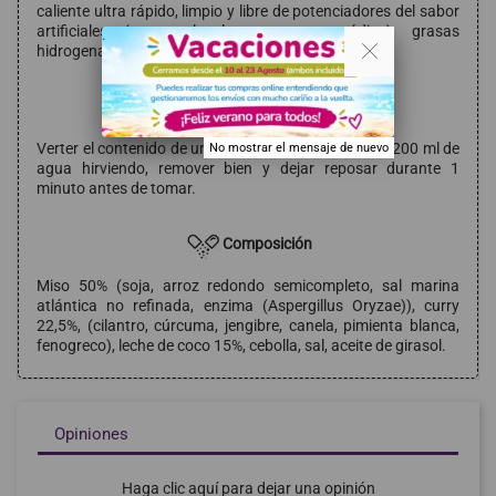
caliente ultra rápido, limpio y libre de potenciadores del sabor
artificiales (como el glutamato monosódico), grasas
. .
hidrogenadas o conservantes químicos.
Modo de empleo
Verter el contenido de un sobre en una taza, añadir 200 ml de
No mostrar el mensaje de nuevo
agua hirviendo, remover bien y dejar reposar durante 1
minuto antes de tomar.
Composición
Miso 50% (soja, arroz redondo semicompleto, sal marina
atlántica no refinada, enzima (Aspergillus Oryzae)), curry
22,5%, (cilantro, cúrcuma, jengibre, canela, pimienta blanca,
fenogreco), leche de coco 15%, cebolla, sal, aceite de girasol.
Opiniones
Haga clic aquí para dejar una opinión