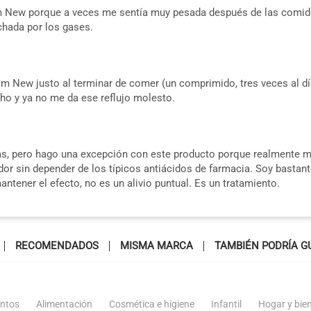
 New porque a veces me sentía muy pesada después de las comida
chada por los gases.
 New justo al terminar de comer (un comprimido, tres veces al dí
o y ya no me da ese reflujo molesto.
s, pero hago una excepción con este producto porque realmente m
ardor sin depender de los típicos antiácidos de farmacia. Soy basta
antener el efecto, no es un alivio puntual. Es un tratamiento.
RECOMENDADOS
MISMA MARCA
TAMBIÉN PODRÍA G
ntos
Alimentación
Cosmética e higiene
Infantil
Hogar y bie