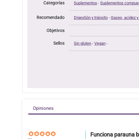
Categorías
Suplementos
-
Suplementos compue
Recomendado
Digestión y tránsito
-
Gases, acidez y
Objetivos
Sellos
Sin gluten
-
Vegan
-
Opiniones
Funciona parauna b