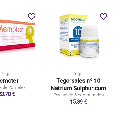
favorite_border
favorite_border
Tegor
Tegor
emoter
Tegorsales nº 10
 de 20 viales
Natrium Sulphuricum
Ca
23,70 €
Envase de 6 comprimidos
Env
15,39 €