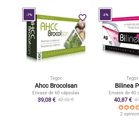
-7%
-5%
favorite_border
favorite_border
Tegor
Tegor
lium
Ahcc Brocolsan
Bilinea P
Envase de 60 cápsulas
Envase de 40 
39,08 €
40,87 €
42,02 €
43
idos
2 opinio