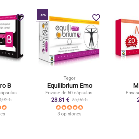
-5%
favorite_border
favorite_border
Tegor
ro B
Equilibrium Emo
M
cápsulas
Envase de 60 cápsulas.
Envase
23,81 €
,02 €
25,06 €
nes
3 opiniones