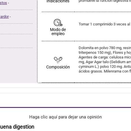
promueve la función digestiva n
Indicaciones
stos
-
 ardor
-
Tomar 1 comprimido 3 veces al
Modo de
empleo
Dolomita en polvo 780 mg, resin
triterpenos 150 mg), Flores y ho
Agentes de carga: celulosa micro
mg, Agar Agar talo (Gelidium a
cyminum L.) polvo 120 mg. Antia
Composición
ácidos grasos. Milenrama con fl
Haga clic aquí para dejar una opinión
uena digestion