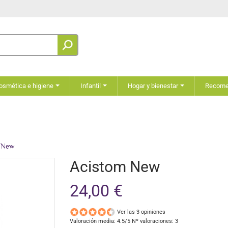
osmética e higiene
Infantil
Hogar y bienestar
Recom
 New
Acistom New
24,00 €
Ver las 3 opiniones
Valoración media:
4.5
/5 Nº valoraciones:
3