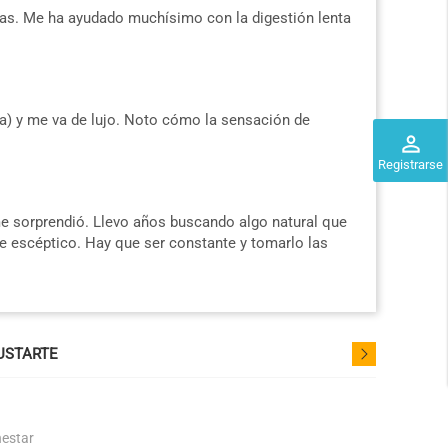
s. Me ha ayudado muchísimo con la digestión lenta
a) y me va de lujo. Noto cómo la sensación de
perm_identity
Registrarse
e sorprendió. Llevo años buscando algo natural que
nte escéptico. Hay que ser constante y tomarlo las
USTARTE
nestar