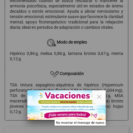
Recomendado cuando se busca restaurar o mantener la
armonía psicofísica, especialmente útil en estados de ánimo
decaídos o estrés emocional. Ayuda a aliviar nerviosismo y
tensión emocional; estimulante suave que favorece la claridad
mental; apoyo fitoterapéutico tradicional para la relajación
diaria; ideal en periodos de adaptación o cambios vitales.
Modo de empleo
Hipérico 0,86 g, melisa 0,86 g, lantana brotes 0,67 g, menta
0,12 g.
Composición
TSA tintura espagírico‑alquímica de hipérico (Hypericum
perforatum) sumidades floridas 0,86 g (hipericina 0,004 mg),
. .
TSA de melisa (Melissa officinalis) hojas 0,86 g, MSA
macerado espagírico de lantana (Viburnum lantana) brotes
jóvenes 0,67 g, TSA de menta (Mentha × piperita) hojas
0,12 g.
No mostrar el mensaje de nuevo