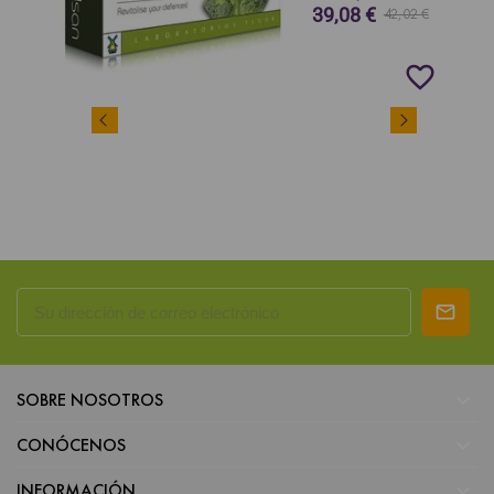
39,08 €
42,02 €
favorite_border

SOBRE NOSOTROS

CONÓCENOS

INFORMACIÓN