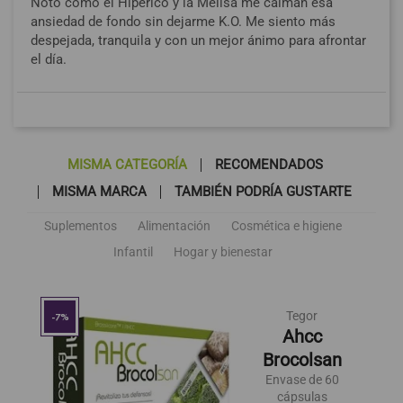
Noto cómo el Hipérico y la Melisa me calman esa
ansiedad de fondo sin dejarme K.O. Me siento más
despejada, tranquila y con un mejor ánimo para afrontar
el día.
MISMA CATEGORÍA
RECOMENDADOS
MISMA MARCA
TAMBIÉN PODRÍA GUSTARTE
Suplementos
Alimentación
Cosmética e higiene
Infantil
Hogar y bienestar
Tegor
-7%
Ahcc
Brocolsan
Envase de 60
cápsulas