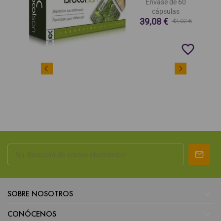
Envase de 60
cápsulas
39,08 €
42,02 €
favorite_border

SOBRE NOSOTROS

CONÓCENOS