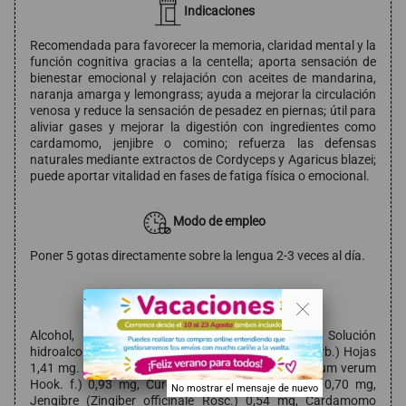
Indicaciones
Recomendada para favorecer la memoria, claridad mental y la
función cognitiva gracias a la centella; aporta sensación de
bienestar emocional y relajación con aceites de mandarina,
naranja amarga y lemongrass; ayuda a mejorar la circulación
venosa y reduce la sensación de pesadez en piernas; útil para
aliviar gases y mejorar la digestión con ingredientes como
cardamomo, jenjibre o comino; refuerza las defensas
naturales mediante extractos de Cordyceps y Agaricus blazei;
puede aportar vitalidad en fases de fatiga física o emocional.
Modo de empleo
Poner 5 gotas directamente sobre la lengua 2-3 veces al día.
. .
Composición
Alcohol, agua, carbonato potásico vegetal. Solución
hidroalcohólica de Centella (Centella asiatica (L.) Urb.) Hojas
1,41 mg. Aceites esenciales de: Anís estrellado (Illicium verum
Hook. f.) 0,93 mg, Cúrcuma (Curcuma longa L.) 0,70 mg,
No mostrar el mensaje de nuevo
Jengibre (Zingiber officinale Rosc.) 0,54 mg, Cardamomo