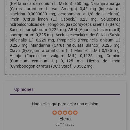
(Elettaria cardamomum L. Maton) 0,50 mg, Naranja amarga
(Citrus aurantium L. var. Amargo) 0,46 mg (ingesta de
sinefrina 0,0000030 mg, octopamina < 1/8 de sinefrina),
limón (Citrus limon (L.) Osbeck.) 0,23 mg. Soluciones
hidroalcohólicas de: Hongo oruga (Cordyceps sinensis (Berk.)
Sacc.) sporophorum 0,225 mg, ABM (Agaricus blazei murill)
sporophorum 0,225 mg. Aceites esenciales de: Salvia (Salvia
officinalis L.) 0,225 mg, Pimpinella (Pimpinella anisum L.)
0,225 mg, Mandarina (Citrus reticulata Blanco) 0,225 mg,
Clavo (Syzygium aromaticum (L.) Merr. et L.M.) 0,135 mg,
Hinojo (Foeniculum vulgare Mill.) 0,1125 mg, Comino
(Cuminum cyminum L.) 0,1125 mg, Hierba de limón
(Cymbopogon citratus (DC.) Stapf) 0,0562 mg.
Opiniones
Haga clic aquí para dejar una opinión
Elena
05/11/2025