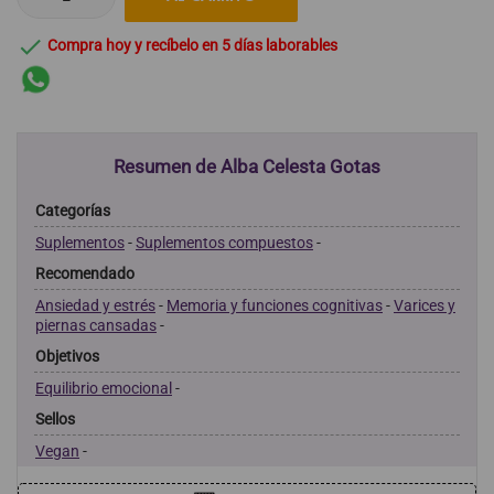

Compra hoy y recíbelo en 5 días laborables
Resumen de Alba Celesta Gotas
Categorías
Suplementos
-
Suplementos compuestos
-
Recomendado
Ansiedad y estrés
-
Memoria y funciones cognitivas
-
Varices y
piernas cansadas
-
Objetivos
Equilibrio emocional
-
Sellos
Vegan
-