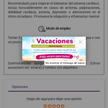
Recomendado para mejorar el bienestar del sistema cardiaco.
Actúa favorablemente en casos de arritmia, palpitaciones,
debilidad cardíaca, astenia, depresión o alteraciones en el
ritmo circadiano. Promueve la relajación y el bienestar mental.
Modo de empleo
Tomar 5 gotas, 3 veces al día, directamente en la lengua o con
. .
un poco de miel.
Composición
Quintescencias spagyricas de naranja amarga (Citrus
No mostrar el mensaje de nuevo
aurantium var. amara) y romero; oro alquímico.
Opiniones
Haga clic aquí para dejar una opinión