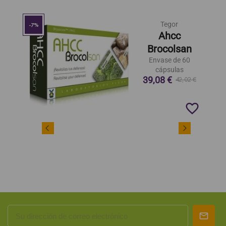
Tegor
-7%
Ahcc
Brocolsan
Envase de 60
cápsulas
39,08 €
42,02 €
favorite_border