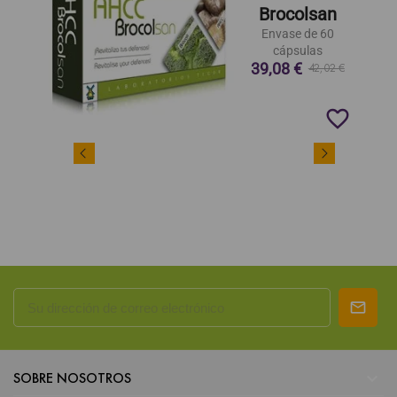
Brocolsan
Envase de 60
cápsulas
39,08 €
42,02 €
favorite_border

SOBRE NOSOTROS