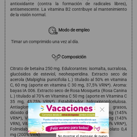
antioxidante (contra la formación de radicales libres),
antisenescente. La vitamina B2 contribuye al mantenimiento
de la visión normal.
Modo de empleo
Timar un comprimido una vez al día.
Composición
Citrato de betaína 250 mg. Edulcorantes: isomalta, sucralosa,
glucósidos de esteviol, neohesperidina. Extracto seco de
acerola (Malpighia punicifolia L.) titulado al 50% en vitamina
C, 60 mg (aporte en vitamina C 30 mg, 37,5% VRN*). Aroma:
bayas IA 006. Extracto seco de Rosa Mosqueta (Rosa Canina
L.) titulado al 70% en Vitamina C 50 mg (aporte en Vitamina C
35 mg, 43,75% VRN*). Estabilizador: hidroxipropilcelulosa.
. .
Antiaglomerantes: sales magnésicas de ácidos grasos,
dióxido de silicio. Vitamina B2 (Riboflavina), 2,04 mg (145%
VRN*), Vitamina B6 (Clorhidrato de piridoxina) 2 mg (143%
VRN), Vitamina B12 (Metilcobalamina) 1 mg (40000% VRN*),
Folmidable® (sal cálcica 5-metiltetrahidrofolato) Folato 0,4
mg (200% VRN).
No mostrar el mensaje de nuevo