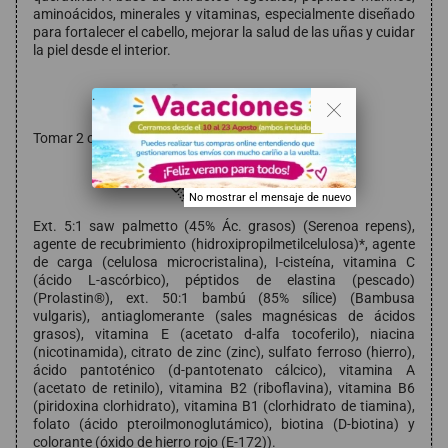
aminoácidos, minerales y vitaminas, especialmente diseñado
para fortalecer el cabello, mejorar la salud de las uñas y cuidar
la piel desde el interior.
. .
Modo de empleo
Tomar 2 cápsula al día.
Composición
No mostrar el mensaje de nuevo
Ext. 5:1 saw palmetto (45% Ác. grasos) (Serenoa repens),
agente de recubrimiento (hidroxipropilmetilcelulosa)*, agente
de carga (celulosa microcristalina), I-cisteína, vitamina C
(ácido L-ascórbico), péptidos de elastina (pescado)
(Prolastin®), ext. 50:1 bambú (85% sílice) (Bambusa
vulgaris), antiaglomerante (sales magnésicas de ácidos
grasos), vitamina E (acetato d-alfa tocoferilo), niacina
(nicotinamida), citrato de zinc (zinc), sulfato ferroso (hierro),
ácido pantoténico (d-pantotenato cálcico), vitamina A
(acetato de retinilo), vitamina B2 (riboflavina), vitamina B6
(piridoxina clorhidrato), vitamina B1 (clorhidrato de tiamina),
folato (ácido pteroilmonoglutámico), biotina (D-biotina) y
colorante (óxido de hierro rojo (E-172)).