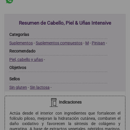
Resumen de Cabello, Piel & Uñas Intensive
Categorías
Suplementos
-
Suplementos compuestos
-
M
-
Pinisan
-
Recomendado
Piel, cabello y uñas
-
Objetivos
Sellos
Sin gluten
-
Sin lactosa
-
Indicaciones
Actúa desde el interior con ingredientes que fortalecen el
folículo piloso, mejoran la hidratación cutánea, combaten el
daño oxidativo y favorecen la síntesis de colágeno y
queratina. A base de extractos vegetales, péptidos marinos,