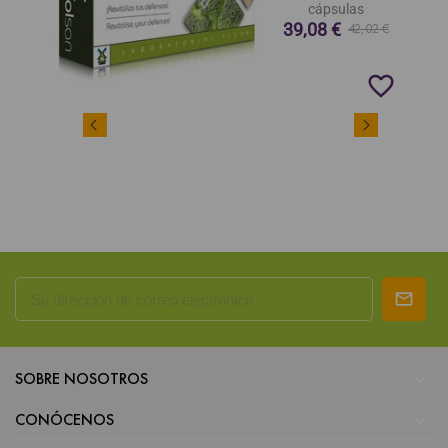
cápsulas
39,08 €
42,02 €
favorite_border

SOBRE NOSOTROS

CONÓCENOS