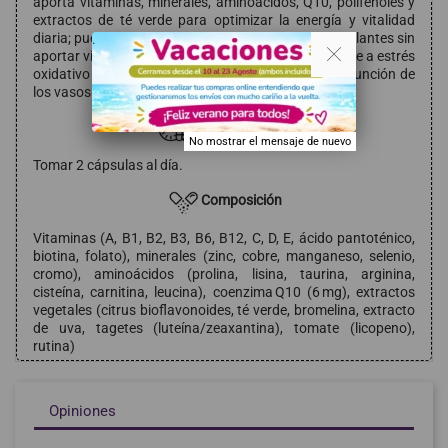
aporta vitaminas, minerales, aminoácidos, Q10, polifenoles y
extractos de té verde para optimizar la energía y vitalidad
diaria; puede complementar tratamientos anticoagulantes sin
. .
aportar vitamina K; útil como apoyo preventivo frente a estrés
oxidativo y envejecimiento prematuro; favorece la función de
los vasos sanguíneos y el metabolismo energético.
Modo de empleo
No mostrar el mensaje de nuevo
Tomar 2 cápsulas al día.
Composición
Vitaminas (A, B1, B2, B3, B6, B12, C, D, E, ácido pantoténico,
biotina, folato), minerales (zinc, cobre, manganeso, selenio,
cromo), aminoácidos (prolina, lisina, taurina, arginina,
cisteína, carnitina, leucina), coenzima Q10 (6 mg), extractos
vegetales (citrus bioflavonoides, té verde, bromelina, extracto
de uva, tagetes (luteína/zeaxantina), tomate (licopeno),
rutina)
Opiniones