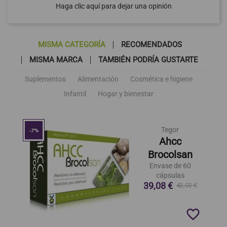
Haga clic aquí para dejar una opinión
MISMA CATEGORÍA
RECOMENDADOS
MISMA MARCA
TAMBIÉN PODRÍA GUSTARTE
Suplementos
Alimentación
Cosmética e higiene
Infantil
Hogar y bienestar
Tegor
-7%
Ahcc
Brocolsan
Envase de 60
cápsulas
39,08 €
42,02 €
favorite_border