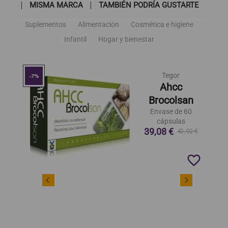
MISMA MARCA
TAMBIÉN PODRÍA GUSTARTE
Suplementos
Alimentación
Cosmética e higiene
Infantil
Hogar y bienestar
Tegor
-7%
Ahcc
Brocolsan
Envase de 60
cápsulas
39,08 €
42,02 €
favorite_border