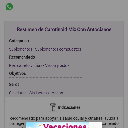
Resumen de Carotinoid Mix Con Antocianos
Categorías
Suplementos
-
Suplementos compuestos
-
Recomendado
Piel, cabello y uñas
-
Visión y oído
-
Objetivos
Sellos
Sin gluten
-
Sin lactosa
-
Vegan
-
Indicaciones
Recomendado para apoyar la salud ocular y cutánea, ayuda a
proteger frente al estrés oxidativo gracias a su alto contenido
. .