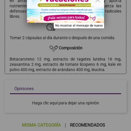
en antioxidantes; favorece la función visual y aporta
nutrientes esenciales para una piel radiante; refuerza las
defensas y contribuye a contrarrestar el daño de los radicales
libres.
No mostrar el mensaje de nuevo
Modo de empleo
Tomar 2 cápsulas al día durante o después de una comida.
Composición
Betacaroteno 12 mg, extracto de tagetes luteína 16 mg,
zeaxantina 2 mg, extracto de tomate licopeno 6 mg, kale en
polvo 400 mg, extracto de arándano 400 mg, leucina.
Opiniones
Haga clic aquí para dejar una opinión
MISMA CATEGORÍA
RECOMENDADOS