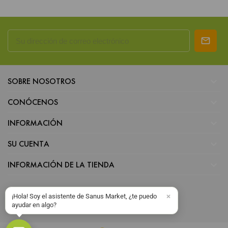

SOBRE NOSOTROS

CONÓCENOS

INFORMACIÓN

SU CUENTA

INFORMACIÓN DE LA TIENDA
¡Hola! Soy el asistente de Sanus Market, ¿te puedo
ayudar en algo?