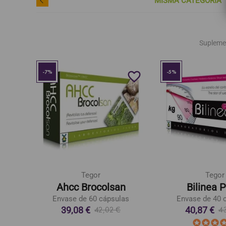
MISMA CATEGORÍA
Supleme
-7%
-5%
favorite_border
favorite_border
Tegor
Tegor
lium
Ahcc Brocolsan
Bilinea P
Envase de 60 cápsulas
Envase de 40 
39,08 €
40,87 €
42,02 €
43
idos