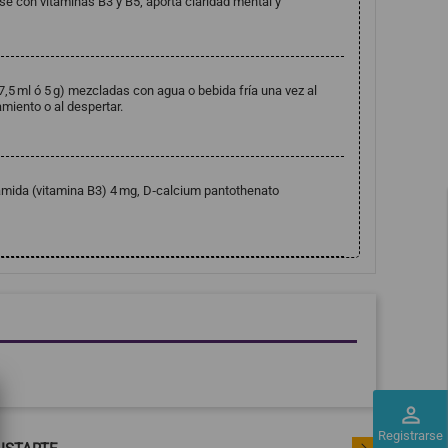
e con vitaminas B3 y B5; aporta claridad mental y
,5 ml ó 5 g) mezcladas con agua o bebida fría una vez al
miento o al despertar.
namida (vitamina B3) 4 mg, D‑calcium pantothenato
perm_identity
Registrarse