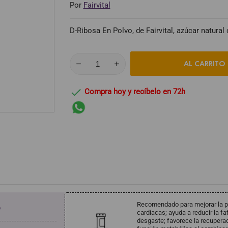
Por
Fairvital
D-Ribosa En Polvo, de Fairvital, azúcar natural
AL CARRITO

Compra hoy y recíbelo en 72h
Recomendado para mejorar la pr
o
cardíacas; ayuda a reducir la fa
desgaste; favorece la recuperac