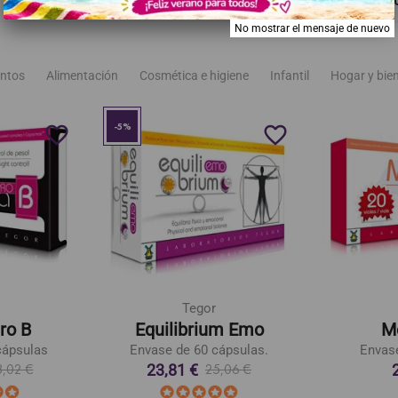
RECOMENDADOS
MISMA MARCA
TAMBIÉN PODRÍA G
No mostrar el mensaje de nuevo
ntos
Alimentación
Cosmética e higiene
Infantil
Hogar y bie
-5%
favorite_border
favorite_border
Tegor
ro B
Equilibrium Emo
M
cápsulas
Envase de 60 cápsulas.
Envase
23,81 €
,02 €
25,06 €