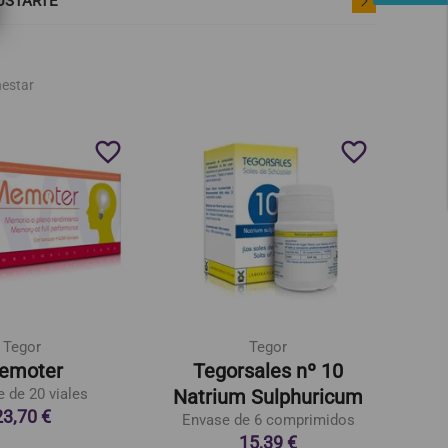
USTARTE
nestar
favorite_border
favorite_border
Tegor
Tegor
emoter
Tegorsales nº 10
 de 20 viales
Natrium Sulphuricum
Ca
23,70 €
Envase de 6 comprimidos
Env
15,39 €