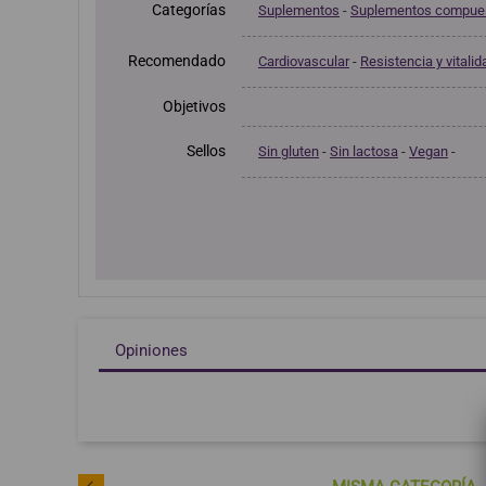
Categorías
Suplementos
-
Suplementos compue
Recomendado
Cardiovascular
-
Resistencia y vitalid
Objetivos
Sellos
Sin gluten
-
Sin lactosa
-
Vegan
-
Opiniones