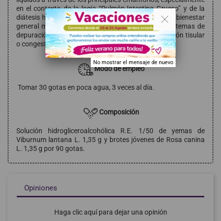
en el contexto de la logia “Pulmón-Intestino Grueso” y de la
. .
diátesis homeopática “Tubercolínica”; contribuye al bienestar
general mediante la estimulación vegetal de los sistemas de
depuración orgánica, ideal para fases de acumulación tisular
o congestión funcional.
No mostrar el mensaje de nuevo
Modo de empleo
Tomar 30 gotas en poca agua, 3 veces al día.
Composición
Solución hidrogliceroalcohólica R.E. 1/50 de yemas de
Viburnum lantana L. 1,35 g y brotes jóvenes de Rosa canina
L. 1,35 g por 90 gotas.
Opiniones
Haga clic aquí para dejar una opinión