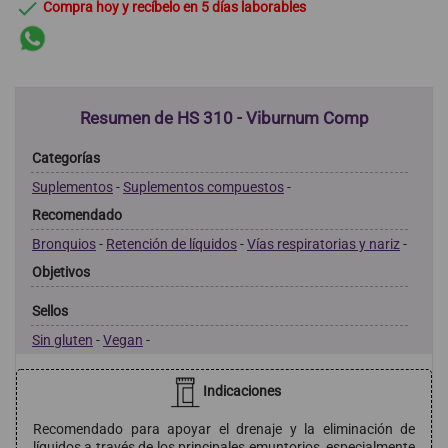

Compra hoy y recíbelo en 5 días laborables
Resumen de HS 310 - Viburnum Comp
Categorías
Suplementos
-
Suplementos compuestos
-
Recomendado
Bronquios
-
Retención de líquidos
-
Vías respiratorias y nariz
-
Objetivos
Sellos
Sin gluten
-
Vegan
-
Indicaciones
Recomendado para apoyar el drenaje y la eliminación de
líquidos a través de los principales emuntorios, especialmente