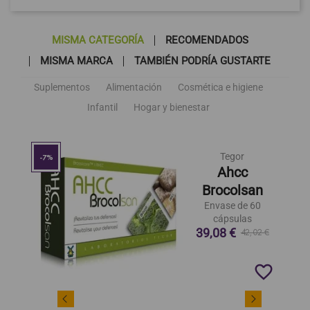
MISMA CATEGORÍA
RECOMENDADOS
MISMA MARCA
TAMBIÉN PODRÍA GUSTARTE
Suplementos
Alimentación
Cosmética e higiene
Infantil
Hogar y bienestar
Tegor
-7%
Ahcc
Brocolsan
Envase de 60
cápsulas
39,08 €
42,02 €
favorite_border