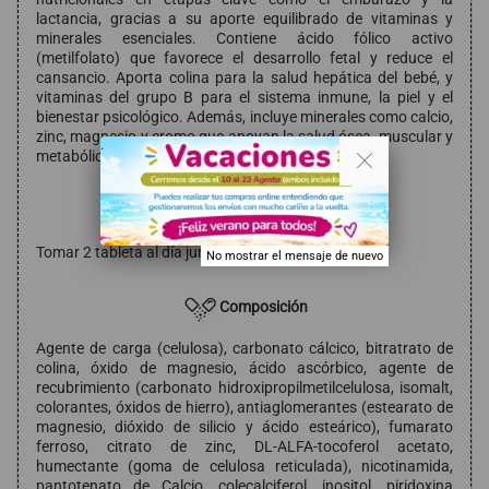
lactancia, gracias a su aporte equilibrado de vitaminas y
minerales esenciales. Contiene ácido fólico activo
(metilfolato) que favorece el desarrollo fetal y reduce el
cansancio. Aporta colina para la salud hepática del bebé, y
vitaminas del grupo B para el sistema inmune, la piel y el
bienestar psicológico. Además, incluye minerales como calcio,
zinc, magnesio y cromo que apoyan la salud ósea, muscular y
. .
metabólica.
Modo de empleo
Tomar 2 tableta al día juntas o separadas.
No mostrar el mensaje de nuevo
Composición
Agente de carga (celulosa), carbonato cálcico, bitratrato de
colina, óxido de magnesio, ácido ascórbico, agente de
recubrimiento (carbonato hidroxipropilmetilcelulosa, isomalt,
colorantes, óxidos de hierro), antiaglomerantes (estearato de
magnesio, dióxido de silicio y ácido esteárico), fumarato
ferroso, citrato de zinc, DL-ALFA-tocoferol acetato,
humectante (goma de celulosa reticulada), nicotinamida,
pantotenato de Calcio, colecalciferol, inositol, piridoxina