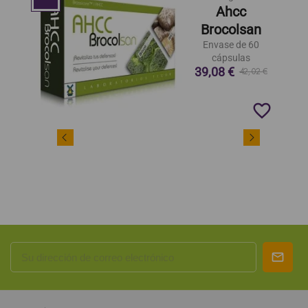
Ahcc
Brocolsan
Envase de 60
cápsulas
39,08 €
42,02 €
favorite_border