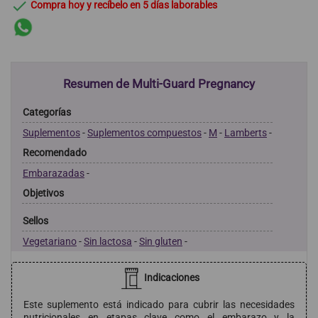

Compra hoy y recíbelo en 5 días laborables
Resumen de Multi-Guard Pregnancy
Categorías
Suplementos
-
Suplementos compuestos
-
M
-
Lamberts
-
Recomendado
Embarazadas
-
Objetivos
Sellos
Vegetariano
-
Sin lactosa
-
Sin gluten
-
Indicaciones
Este suplemento está indicado para cubrir las necesidades
nutricionales en etapas clave como el embarazo y la