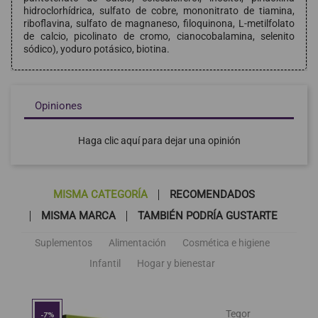
hidroclorhídrica, sulfato de cobre, mononitrato de tiamina,
riboflavina, sulfato de magnaneso, filoquinona, L-metilfolato
de calcio, picolinato de cromo, cianocobalamina, selenito
sódico), yoduro potásico, biotina.
Opiniones
Haga clic aquí para dejar una opinión
MISMA CATEGORÍA
RECOMENDADOS
MISMA MARCA
TAMBIÉN PODRÍA GUSTARTE
Suplementos
Alimentación
Cosmética e higiene
Infantil
Hogar y bienestar
Tegor
-7%