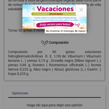
su fórmula a base de gemmoterapia vegetal; ideal como parte
de rutinas de cuidado respiratorio dentro de un estilo de vida
. .
saludable.
Modo de empleo
Tomar 30 gotas, 3 veces al día, diluidas en poca agua.
No mostrar el mensaje de nuevo
Composición
Composición por 90 gotas: soluciones
hidrogliceroalcohólicas R. E. 1/30 de: Viburnum ( Viburnum
lantana L. ) yemas 3,15 g , Grosella negra (Ribes nigrum L.)
yemas 0,90 g, Romero ( Rosmarinus officinalis L.) brotes
tiernos 0,225 g, Aliso negro ( Alnus) glutinosa (L.) Gaertn .)
hojas 0,225 g.
Opiniones
Haga clic aquí para dejar una opinión