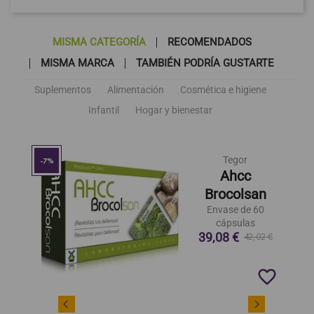
MISMA CATEGORÍA
RECOMENDADOS
MISMA MARCA
TAMBIÉN PODRÍA GUSTARTE
Suplementos
Alimentación
Cosmética e higiene
Infantil
Hogar y bienestar
Tegor
-7%
Ahcc
Brocolsan
Envase de 60
cápsulas
39,08 €
42,02 €
favorite_border