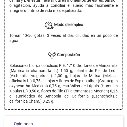
calma y bienestar mental, útil en momentos de estrés, tensión
o agitación, ayuda a conciliar el sueño más fácilmente e
integrar un ritmo de vida más equilibrado.
Modo de empleo
Tomar 40-50 gotas, 3 veces al día, diluidas en un poco de
agua.
Composición
Soluciones hidroalcohólicas R.E. 1/10 de: flores de Manzanilla
(Matricaria chamomilla L.) 1,50 g, planta de Pie de León
(Alchemilla vulgaris L.) 1,00 g, hojas de Melisa (Melissa
officinalis L.) 0,75 g, hojas y flores de Espino albar (Crataegus
oxyacantha Medicus) 0,75 g, estróbilos de Lúpulo (Humulus
lupulus L.) 0,50 g, flores de Tilo (Tilia tomentosa Moench) 0,25
g, sumidades de Amapola de California (Eschscholtzia
californica Cham.) 0,25 g.
Opiniones