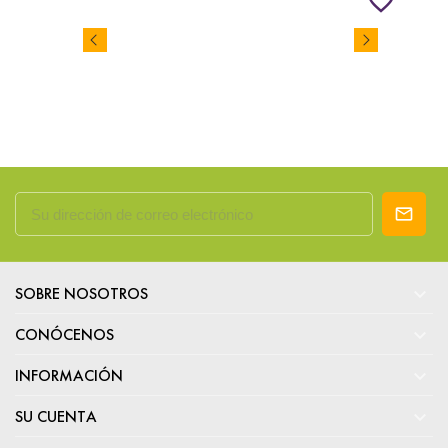
favorite_border

SOBRE NOSOTROS

CONÓCENOS

INFORMACIÓN

SU CUENTA