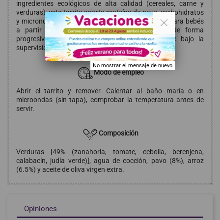
ingredientes ecológicos de alta calidad (cereales, carne y
verduras), este tarrito aporta proteína de pavo, carbohidratos
. .
y micronutrientes de forma equilibrada. Indicado para bebés
a partir de 10 meses, ayudando a introducir de forma
progresiva texturas y sabores variados, siempre bajo la
supervisión de un adulto.
No mostrar el mensaje de nuevo
Modo de empleo
Abrir el tarrito y remover. Calentar al baño maría o en
microondas (sin tapa), comprobar la temperatura antes de
servir.
Composición
Verduras [49% (zanahoria, tomate, cebolla, berenjena,
calabacín, judía verde)], agua de cocción, pavo (8%), arroz
(6.5%) y aceite de oliva virgen extra.
Opiniones