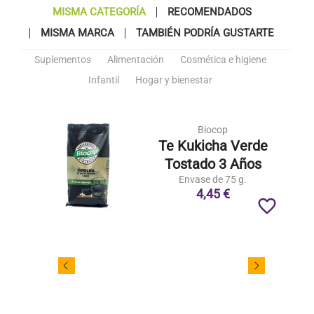
MISMA CATEGORÍA
RECOMENDADOS
MISMA MARCA
TAMBIÉN PODRÍA GUSTARTE
Suplementos
Alimentación
Cosmética e higiene
Infantil
Hogar y bienestar
Biocop
Te Kukicha Verde
Tostado 3 Años
Envase de 75 g.
4,45 €
favorite_border