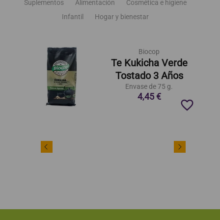
Suplementos
Alimentación
Cosmética e higiene
Infantil
Hogar y bienestar
Biocop
Te Kukicha Verde
Tostado 3 Años
Envase de 75 g.
4,45 €
favorite_border