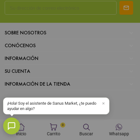

SOBRE NOSOTROS

CONÓCENOS

INFORMACIÓN

SU CUENTA

INFORMACIÓN DE LA TIENDA
¡Hola! Soy el asistente de Sanus Market, ¿te puedo
ayudar en algo?
0
Inicio
Carrito
Buscar
Whatsapp