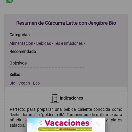
Resumen de Cúrcuma Latte con Jengibre Bio
Categorías
Alimentación
-
Bebidas
-
Tés e infusiones
-
Recomendado
Objetivos
Sellos
Bio
-
Vegan
-
Eco
-
Indicaciones
Perfecto para preparar una bebida caliente conocida como
"leche dorada" o "golden milk". También puede utilizarse para
añadir sabor a helados, productos horneados y platos
. .
salados.