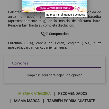
Modo de empleo
Calentar 250 ml de leche vegetal (se recomienda bebida de
No mostrar el mensaje de nuevo
arroz o coco) y mezclar con una cucharadita
(aproximadamente 2 g) de la mezcla de cúrcuma latte.
Remover bien hasta su completa disolución.
Composición
Cúrcuma (53%), canela de Ceilán, jengibre (15%), nuez
moscada, cardamomo, pimienta negra.
Opiniones
Haga clic aquí para dejar una opinión
MISMA CATEGORÍA
RECOMENDADOS
MISMA MARCA
TAMBIÉN PODRÍA GUSTARTE