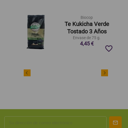
Biocop
Te Kukicha Verde
Tostado 3 Años
Envase de 75 g.
4,45 €
favorite_border