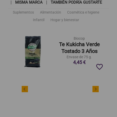
MISMA MARCA
TAMBIÉN PODRÍA GUSTARTE
Suplementos
Alimentación
Cosmética e higiene
Infantil
Hogar y bienestar
Biocop
Te Kukicha Verde
Tostado 3 Años
Envase de 75 g.
4,45 €
favorite_border