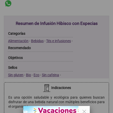
Resumen de Infusión Hibisco con Especias
Categorías
Alimentación
-
Bebidas
-
Tés e infusiones
-
Recomendado
Objetivos
Sellos
Sin gluten
-
Bio
-
Eco
-
Sin cafeina
-
Indicaciones
Es una opción saludable y ecológica para quienes buscan
disfrutar de una bebida natural con múltiples beneficios para
el organismo.
. .