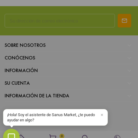

SOBRE NOSOTROS

CONÓCENOS

INFORMACIÓN

SU CUENTA

INFORMACIÓN DE LA TIENDA
¡Hola! Soy el asistente de Sanus Market, ¿te puedo
ayudar en algo?
0