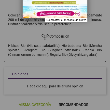
Modo de empleo
Colocar una bolsita en una taza. Añadir aproximadamente
200 ml de agua hirviendo. Dejar reposar durante 5 minutos.
No mostrar el mensaje de nuevo
Disfrutar caliente o fría, según preferencia.
Composición
Hibisco Bio (Hibiscus sabdariffa), Hierbabuena Bio (Mentha
spicata), Jengibre Bio (Zingiber officinale), Canela Bio
(Cinnamomum burmannii), Regaliz Bio (Glycyrrhiza glabra).
Opiniones
Haga clic aquí para dejar una opinión
MISMA CATEGORÍA
RECOMENDADOS