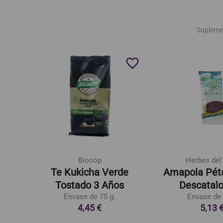
Supleme
favorite_border
favorite_border
Biocop
Herbes del
Te Kukicha Verde
Amapola Péta
es
Tostado 3 Años
Descatal
Envase de 75 g.
Envase de 
4,45 €
5,13 