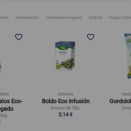
ntos
Alimentación
Cosmética e higiene
Infantil
Hogar y bie
favorite_border
favorite_border
 Moli
Artemis
Herb
los Eco-
Boldo Eco Infusión
Gordolo
ogado
Envase de 28g.
Enva
3,14 €
20g.
€