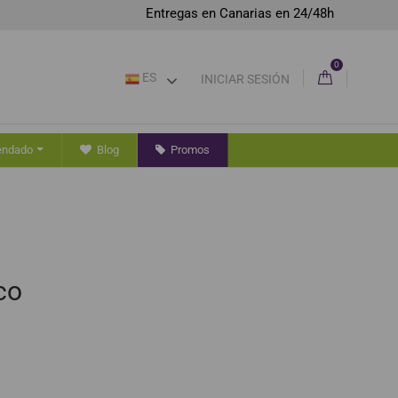
Entregas en Canarias en 24/48h
0
ES
INICIAR SESIÓN
endado
Blog
Promos
co