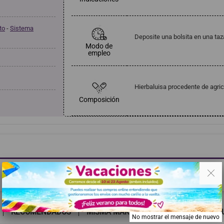
to
-
Sistema
Deposite una bolsita en una taz
Modo de
empleo
Hierbaluisa procedente de agric
Composición
. .
Haga clic aquí para dejar una opinión
RECOMENDADOS
MISMA MARCA
TAMBIÉN PODRÍA G
No mostrar el mensaje de nuevo