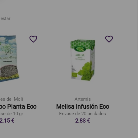
nestar
favorite_border
favorite_border
es del Moli
Artemis
bo Planta Eco
Melisa Infusión Eco
se de 10 gr
Envase de 20 unidades
E
2,15 €
2,83 €