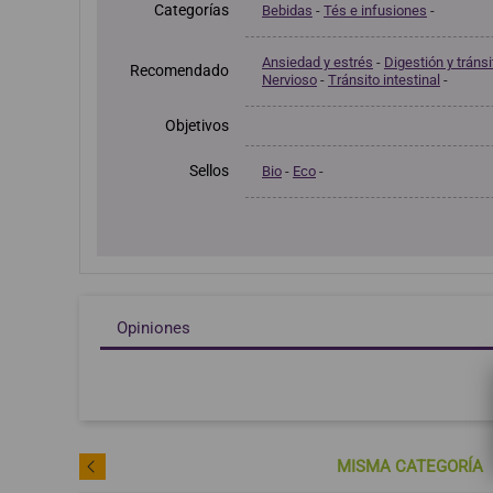
Categorías
Bebidas
-
Tés e infusiones
-
Ansiedad y estrés
-
Digestión y tránsi
Recomendado
Nervioso
-
Tránsito intestinal
-
Objetivos
Sellos
Bio
-
Eco
-
Opiniones
MISMA CATEGORÍA