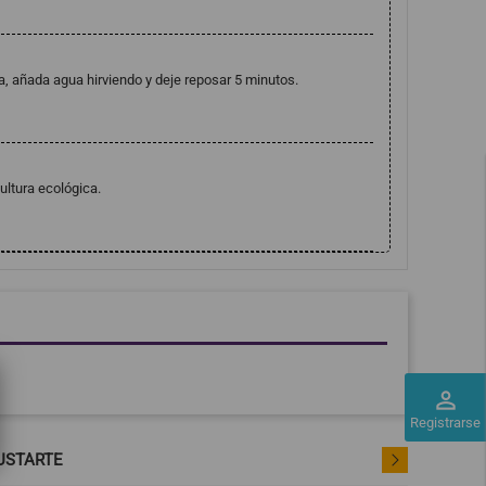
a, añada agua hirviendo y deje reposar 5 minutos.
ultura ecológica.
perm_identity
Registrarse
USTARTE