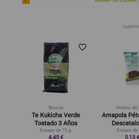
MISMA CATEGORÍA
Supleme
favorite_border
favorite_border
Biocop
Herbes del
Te Kukicha Verde
Amapola Péta
es
Tostado 3 Años
Descatal
Envase de 75 g.
Envase de 
4,45 €
5,13 