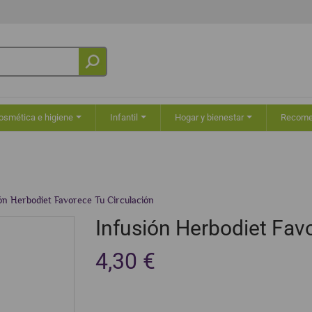
osmética e higiene
Infantil
Hogar y bienestar
Recom
ón Herbodiet Favorece Tu Circulación
Infusión Herbodiet Fav
4,30 €