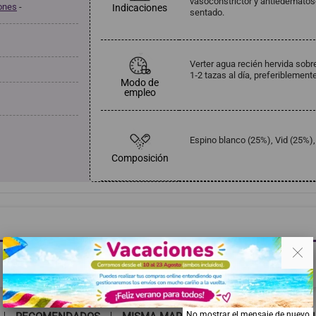
vasoconstrictor y antiedematoso;
iones
-
Indicaciones
sentado.
Verter agua recién hervida sobre
1‑2 tazas al día, preferiblemen
Modo de
empleo
Espino blanco (25%), Vid (25%)
Composición
. .
Haga clic aquí para dejar una opinión
No mostrar el mensaje de nuevo