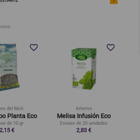
USTARTE
nestar
favorite_border
favorite_border
es del Moli
Artemis
bo Planta Eco
Melisa Infusión Eco
se de 10 gr
Envase de 20 unidades
E
2,15 €
2,83 €