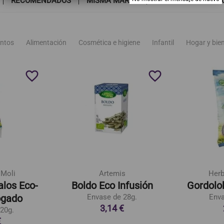
RECOMENDADOS
MISMA MARCA
TAMBIÉN PODRÍA G
ntos
Alimentación
Cosmética e higiene
Infantil
Hogar y bie
favorite_border
favorite_border
 Moli
Artemis
Herb
los Eco-
Boldo Eco Infusión
Gordolo
ogado
Envase de 28g.
Enva
3,14 €
20g.
€