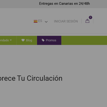
Entregas en Canarias en 24/48h
0
ES
INICIAR SESIÓN
endado
Blog
Promos
orece Tu Circulación