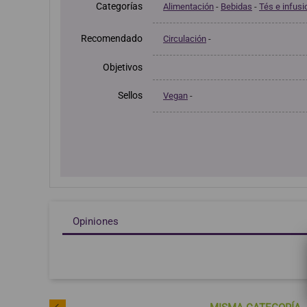
Categorías
Alimentación
-
Bebidas
-
Tés e infus
Recomendado
Circulación
-
Objetivos
Sellos
Vegan
-
Opiniones