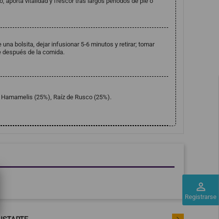
 aporta vitalidad y frescor tras largos periodos de pie o
 una bolsita, dejar infusionar 5‑6 minutos y retirar; tomar
te después de la comida.
, Hamamelis (25%), Raíz de Rusco (25%).
perm_identity
Registrarse