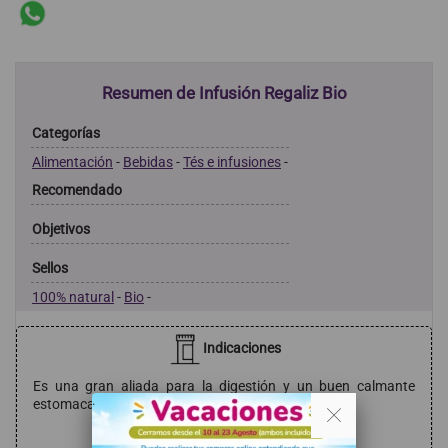
Resumen de Infusión Regaliz Bio
Categorías
Alimentación
-
Bebidas
-
Tés e infusiones
-
Recomendado
Objetivos
Sellos
100% natural
-
Bio
-
Indicaciones
Es una gran aliada para la digestión y un buen calmante
. .
estomacal.