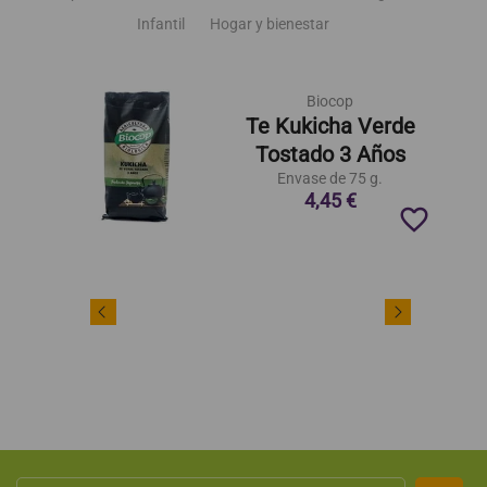
Infantil
Hogar y bienestar
Biocop
Te Kukicha Verde
Tostado 3 Años
Envase de 75 g.
4,45 €
favorite_border