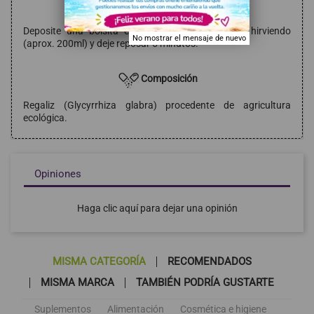
Modo de empleo
Deposite una bolsita en una taza, añada agua hirviendo
No mostrar el mensaje de nuevo
(aprox. 200ml) y deje reposar 5 minutos.
Composición
Regaliz (Glycyrrhiza glabra) procedente de agricultura
ecológica.
Opiniones
Haga clic aquí para dejar una opinión
MISMA CATEGORÍA
RECOMENDADOS
MISMA MARCA
TAMBIÉN PODRÍA GUSTARTE
Suplementos
Alimentación
Cosmética e higiene