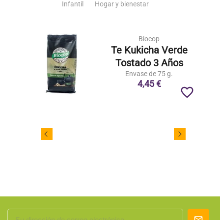
Infantil
Hogar y bienestar
Biocop
Te Kukicha Verde
Tostado 3 Años
Envase de 75 g.
4,45 €
favorite_border