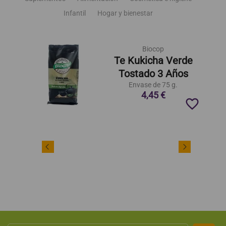
Infantil
Hogar y bienestar
Biocop
Te Kukicha Verde
Tostado 3 Años
Envase de 75 g.
4,45 €
favorite_border