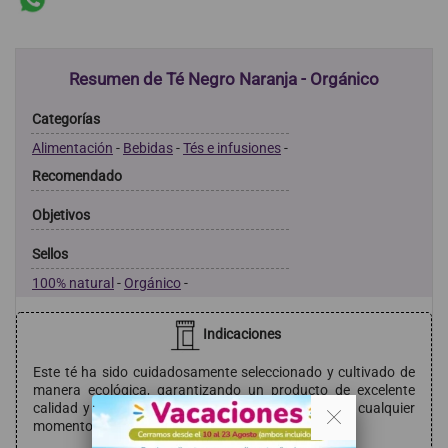
Resumen de Té Negro Naranja - Orgánico
Categorías
Alimentación
-
Bebidas
-
Tés e infusiones
-
Recomendado
Objetivos
Sellos
100% natural
-
Orgánico
-
Indicaciones
Este té ha sido cuidadosamente seleccionado y cultivado de
manera ecológica, garantizando un producto de excelente
. .
calidad y sabor inigualable. Ideal para disfrutar en cualquier
momento del día