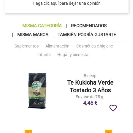
Haga clic aquí para dejar una opinión
MISMA CATEGORÍA
RECOMENDADOS
MISMA MARCA
TAMBIÉN PODRÍA GUSTARTE
Suplementos
Alimentación
Cosmética e higiene
Infantil
Hogar y bienestar
Biocop
Te Kukicha Verde
Tostado 3 Años
Envase de 75 g.
4,45 €
favorite_border