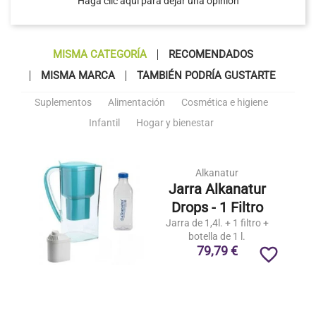
Haga clic aquí para dejar una opinión
MISMA CATEGORÍA
RECOMENDADOS
MISMA MARCA
TAMBIÉN PODRÍA GUSTARTE
Suplementos
Alimentación
Cosmética e higiene
Infantil
Hogar y bienestar
Alkanatur
Jarra Alkanatur
Drops - 1 Filtro
Jarra de 1,4l. + 1 filtro +
botella de 1 l.
79,79 €
favorite_border